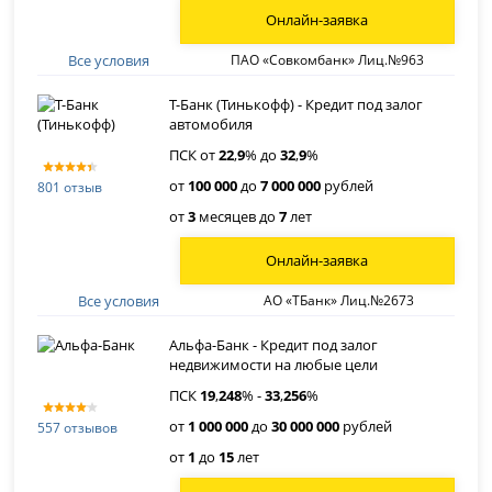
Онлайн-заявка
Все условия
ПАО «Совкомбанк» Лиц.№963
Т-Банк (Тинькофф) - Кредит под залог
автомобиля
ПСК от
22
,
9
% до
32
,
9
%
от
100 000
до
7 000 000
рублей
801 отзыв
от
3
месяцев до
7
лет
Онлайн-заявка
Все условия
АО «ТБанк» Лиц.№2673
Альфа-Банк - Кредит под залог
недвижимости на любые цели
ПСК
19
,
248
% -
33
,
256
%
от
1 000 000
до
30 000 000
рублей
557 отзывов
от
1
до
15
лет