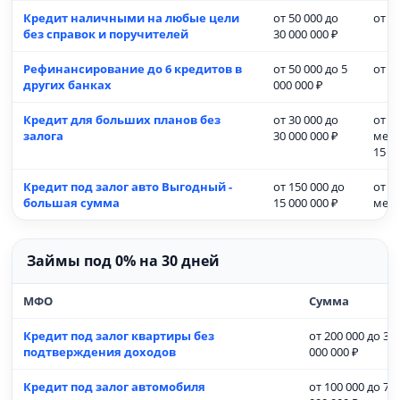
Кредит наличными на любые цели
от 50 000 до
от 1 
без справок и поручителей
30 000 000 ₽
Рефинансирование до 6 кредитов в
от 50 000 до 5
от 1 
других банках
000 000 ₽
Кредит для больших планов без
от 30 000 до
от 1
залога
30 000 000 ₽
меся
15 л
Кредит под залог авто Выгодный -
от 150 000 до
от 1
большая сумма
15 000 000 ₽
мес
Займы под 0% на 30 дней
МФО
Сумма
Кредит под залог квартиры без
от 200 000 до 30
подтверждения доходов
000 000 ₽
Кредит под залог автомобиля
от 100 000 до 7