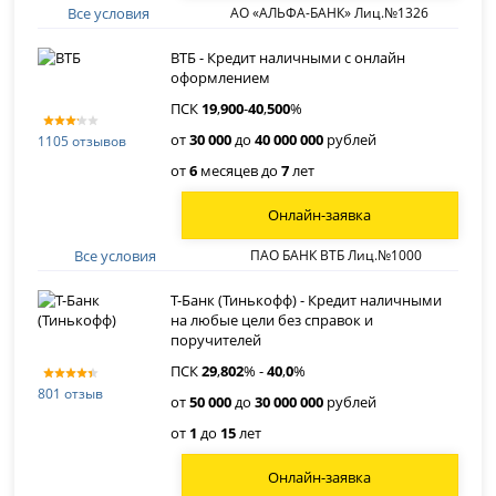
Все условия
АО «АЛЬФА-БАНК» Лиц.№1326
ВТБ - Кредит наличными с онлайн
оформлением
ПСК
19
,
900
-
40
,
500
%
от
30 000
до
40 000 000
рублей
1105 отзывов
от
6
месяцев до
7
лет
Онлайн-заявка
Все условия
ПАО БАНК ВТБ Лиц.№1000
Т-Банк (Тинькофф) - Кредит наличными
на любые цели без справок и
поручителей
ПСК
29
,
802
% -
40
,
0
%
801 отзыв
от
50 000
до
30 000 000
рублей
от
1
до
15
лет
Онлайн-заявка