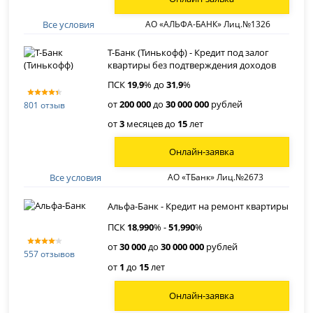
Все условия
АО «АЛЬФА-БАНК» Лиц.№1326
Т-Банк (Тинькофф) - Кредит под залог
квартиры без подтверждения доходов
ПСК
19
,
9
% до
31
,
9
%
от
200 000
до
30 000 000
рублей
801 отзыв
от
3
месяцев до
15
лет
Онлайн-заявка
Все условия
АО «ТБанк» Лиц.№2673
Альфа-Банк - Кредит на ремонт квартиры
ПСК
18
,
990
% -
51
,
990
%
от
30 000
до
30 000 000
рублей
557 отзывов
от
1
до
15
лет
Онлайн-заявка