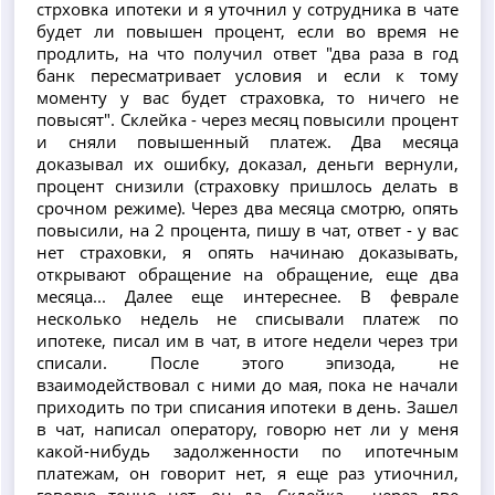
стрховка ипотеки и я уточнил у сотрудника в чате
будет ли повышен процент, если во время не
продлить, на что получил ответ "два раза в год
банк пересматривает условия и если к тому
моменту у вас будет страховка, то ничего не
повысят". Склейка - через месяц повысили процент
и сняли повышенный платеж. Два месяца
доказывал их ошибку, доказал, деньги вернули,
процент снизили (страховку пришлось делать в
срочном режиме). Через два месяца смотрю, опять
повысили, на 2 процента, пишу в чат, ответ - у вас
нет страховки, я опять начинаю доказывать,
открывают обращение на обращение, еще два
месяца... Далее еще интереснее. В феврале
несколько недель не списывали платеж по
ипотеке, писал им в чат, в итоге недели через три
списали. После этого эпизода, не
взаимодействовал с ними до мая, пока не начали
приходить по три списания ипотеки в день. Зашел
в чат, написал оператору, говорю нет ли у меня
какой-нибудь задолженности по ипотечным
платежам, он говорит нет, я еще раз утиочнил,
говорю точно нет, он да. Склейка - через две