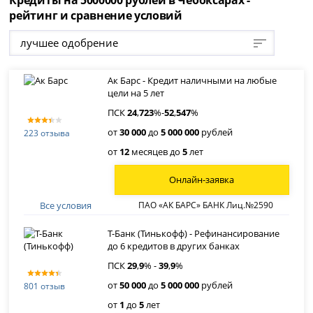
рейтинг и сравнение условий
лучшее одобрение
Ак Барс - Кредит наличными на любые
цели на 5 лет
ПСК
24
,
723
%-
52
,
547
%
от
30 000
до
5 000 000
рублей
223 отзыва
от
12
месяцев до
5
лет
Онлайн-заявка
Все условия
ПАО «АК БАРС» БАНК Лиц.№2590
Т-Банк (Тинькофф) - Рефинансирование
до 6 кредитов в других банках
ПСК
29
,
9
% -
39
,
9
%
от
50 000
до
5 000 000
рублей
801 отзыв
от
1
до
5
лет