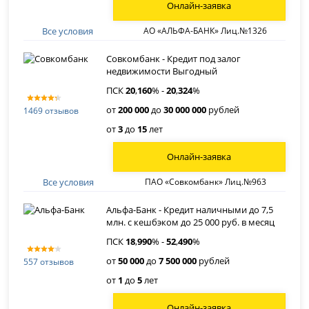
Онлайн-заявка
Все условия
АО «АЛЬФА-БАНК» Лиц.№1326
Совкомбанк - Кредит под залог
недвижимости Выгодный
ПСК
20
,
160
% -
20
,
324
%
от
200 000
до
30 000 000
рублей
1469 отзывов
от
3
до
15
лет
Онлайн-заявка
Все условия
ПАО «Совкомбанк» Лиц.№963
Альфа-Банк - Кредит наличными до 7,5
млн. с кешбэком до 25 000 руб. в месяц
ПСК
18
,
990
% -
52
,
490
%
от
50 000
до
7 500 000
рублей
557 отзывов
от
1
до
5
лет
Онлайн-заявка