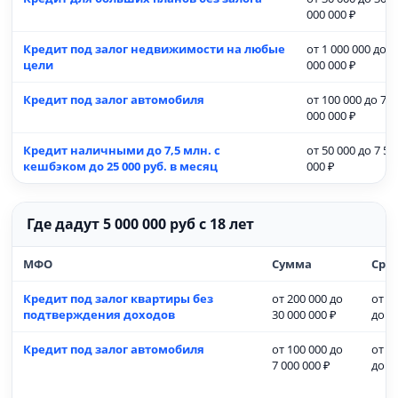
000 000 ₽
Кредит под залог недвижимости на любые
от 1 000 000 до 3
цели
000 000 ₽
Кредит под залог автомобиля
от 100 000 до 7
000 000 ₽
Кредит наличными до 7,5 млн. с
от 50 000 до 7 50
кешбэком до 25 000 руб. в месяц
000 ₽
Где дадут 5 000 000 руб с 18 лет
МФО
Сумма
Сро
Кредит под залог квартиры без
от 200 000 до
от 3
подтверждения доходов
30 000 000 ₽
до 1
Кредит под залог автомобиля
от 100 000 до
от 3
7 000 000 ₽
до 7