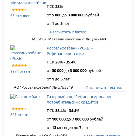
ПСК
23
%
от
5 000
до
3 000 000
рублей
68 отзывов
от
1
до
5
лет
Рассчитать платеж
ПАО АКБ "Металлинвестбанк" Лиц.№2440
Россельхозбанк (РСХБ) -
Рефинансирование
ПСК
28
% -
35
.
4
%
от
30 000
до
3 000 000
рублей
1971 отзыв
от
1
до
5
лет
Рассчитать платеж
АО "Россельхозбанк" Лиц.№3349
Газпромбанк - Рефинансирование
потребительских кредитов
ПСК
33
.
4
% -
34
.
4
%
861 отзыв
от
100 000
до
7 000 000
рублей
от
13
месяцев до
7
лет
Рассчитать платеж
Газпромбанк (АО) Лиц.№354