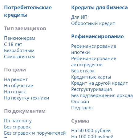
Потребительские
Кредиты для бизнеса
кредиты
Для ИП
Оборотный кредит
Тип заемщиков
Рефинансирование
Пенсионерам
С 18 лет
Рефинансирование
Безработным
ипотеки
Самозанятым
Рефинансирование
автокредитов
По цели
Без отказа
Кредитные карты
На ремонт
Кредит на другой кредит
На обучение
Реструктуризация
На отпуск
Без подтверждения дохода
На покупку техники
Онлайн
Под залог
По документам
Сумма
По паспорту
Без справок
На 50 000 рублей
Без справок и поручителей
На 100 000 рублей