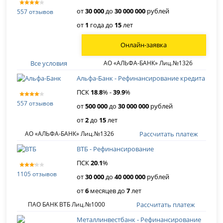
от
30 000
до
30 000 000
рублей
557 отзывов
от
1
года до
15
лет
Онлайн-заявка
Все условия
АО «АЛЬФА-БАНК» Лиц.№1326
Альфа-Банк - Рефинансирование кредита
ПСК
18
.
8
% -
39
.
9
%
557 отзывов
от
500 000
до
30 000 000
рублей
от
2
до
15
лет
Рассчитать платеж
АО «АЛЬФА-БАНК» Лиц.№1326
ВТБ - Рефинансирование
ПСК
20
.
1
%
1105 отзывов
от
30 000
до
40 000 000
рублей
от
6
месяцев до
7
лет
Рассчитать платеж
ПАО БАНК ВТБ Лиц.№1000
Металлинвестбанк - Рефинансирование