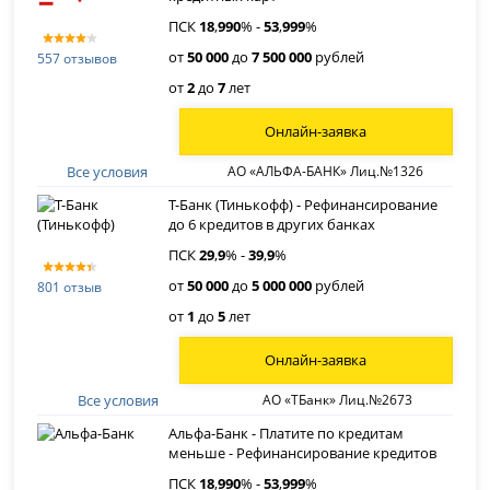
ПСК
18
,
990
% -
53
,
999
%
от
50 000
до
7 500 000
рублей
557 отзывов
от
2
до
7
лет
Онлайн-заявка
Все условия
АО «АЛЬФА-БАНК» Лиц.№1326
Т-Банк (Тинькофф) - Рефинансирование
до 6 кредитов в других банках
ПСК
29
,
9
% -
39
,
9
%
от
50 000
до
5 000 000
рублей
801 отзыв
от
1
до
5
лет
Онлайн-заявка
Все условия
АО «ТБанк» Лиц.№2673
Альфа-Банк - Платите по кредитам
меньше - Рефинансирование кредитов
ПСК
18
,
990
% -
53
,
999
%