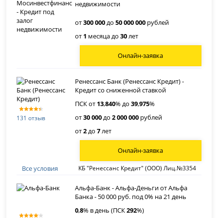
недвижимости
от
300 000
до
50 000 000
рублей
от
1
месяца до
30
лет
Онлайн-заявка
Ренессанс Банк (Ренессанс Кредит) -
Кредит со сниженной ставкой
ПСК от
13
,
840
% до
39
,
975
%
от
30 000
до
2 000 000
рублей
131 отзыв
от
2
до
7
лет
Онлайн-заявка
Все условия
КБ "Ренессанс Кредит" (ООО) Лиц.№3354
Альфа-Банк - Альфа-Деньги от Альфа
Банка - 50 000 руб. под 0% на 21 день
0
,
8
% в день (ПСК
292
%)