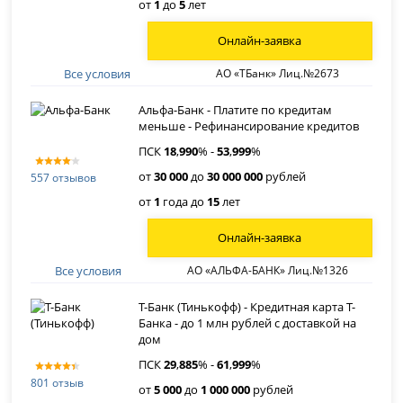
от
1
до
5
лет
Онлайн-заявка
Все условия
АО «ТБанк» Лиц.№2673
Альфа-Банк - Платите по кредитам
меньше - Рефинансирование кредитов
ПСК
18
,
990
% -
53
,
999
%
от
30 000
до
30 000 000
рублей
557 отзывов
от
1
года до
15
лет
Онлайн-заявка
Все условия
АО «АЛЬФА-БАНК» Лиц.№1326
Т-Банк (Тинькофф) - Кредитная карта Т-
Банка - до 1 млн рублей с доставкой на
дом
ПСК
29
,
885
% -
61
,
999
%
801 отзыв
от
5 000
до
1 000 000
рублей