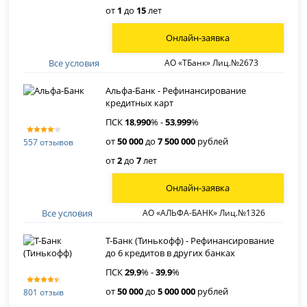
от
1
до
15
лет
Онлайн-заявка
Все условия
АО «ТБанк» Лиц.№2673
Альфа-Банк - Рефинансирование
кредитных карт
ПСК
18
,
990
% -
53
,
999
%
от
50 000
до
7 500 000
рублей
557 отзывов
от
2
до
7
лет
Онлайн-заявка
Все условия
АО «АЛЬФА-БАНК» Лиц.№1326
Т-Банк (Тинькофф) - Рефинансирование
до 6 кредитов в других банках
ПСК
29
,
9
% -
39
,
9
%
от
50 000
до
5 000 000
рублей
801 отзыв