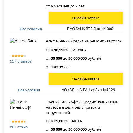
от
6
месяцев до
7
лет
Онлайн-заявка
Все условия
ПАО БАНК ВТБ Лиц.№1000
Альфа-Банк - Кредит на ремонт квартиры
ПСК
18
,
990
% -
51
,
990
%
от
30 000
до
30 000 000
рублей
557 отзывов
от
1
до
15
лет
Онлайн-заявка
Все условия
АО «АЛЬФА-БАНК» Лиц.№1326
Т-Банк (Тинькофф) - Кредит наличными
на любые цели без справок и
поручителей
ПСК
29
,
802
% -
40
,
0
%
801 отзыв
от
50 000
до
30 000 000
рублей