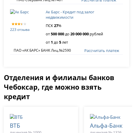
Ак Барс - Кредит под залог
недвижимости
ПСК
27
%
223 отзыва
от
500 000
до
20 000 000
рублей
от
1
до
5
лет
Рассчитать платеж
ПАО «АК БАРС» БАНК Лиц.№2590
Отделения и филиалы банков
Чебоксар, где можно взять
кредит
ВТБ
Альфа-Банк
лицензия № 1000
лицензия № 1326