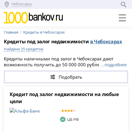
Чебоксары
Главная
Кредиты в Чебоксарах
Кредиты под залог недвижимости
в Чебоксарах
Найдено 25 кредитов
Кредиты наличными под залог в Чебоксарах дают
возможность получить до 50 000 000 рублей и сроком
...подробнее
до 30 лет без справок о доходах. Оформить заявку
можно онлайн, что упрощает процесс: достаточно
Подобрать
выбрать подходящий кредит под залог недвижимости
или другого имущества и заполнить анкету на сайте
компании.
Кредит под залог недвижимости на любые
цели
ЦБ РФ