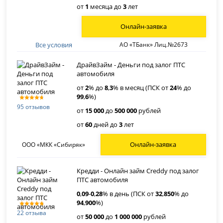
от
1
месяца до
3
лет
Онлайн-заявка
Все условия
АО «ТБанк» Лиц.№2673
ДрайвЗайм - Деньги под залог ПТС
автомобиля
от
2
% до
8
,
3
% в месяц (ПСК от
24
% до
99
,
6
%)
95 отзывов
от
15 000
до
500 000
рублей
от
60
дней до
3
лет
Онлайн-заявка
ООО «МКК «Сибиряк»
Кредди - Онлайн займ Creddy под залог
ПТС автомобиля
0
,
09
-
0
,
28
% в день (ПСК от
32
,
850
% до
94
,
900
%)
22 отзыва
от
50 000
до
1 000 000
рублей