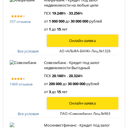
недвижимости на любые цели
ПСК
19
,
248
% -
33
,
256
%
от
1 000 000
до
30 000 000
рублей
557 отзывов
от
1
до
15
лет
Онлайн-заявка
Все условия
АО «АЛЬФА-БАНК» Лиц.№1326
Совкомбанк - Кредит под залог
недвижимости Выгодный
ПСК
20
,
160
% -
20
,
324
%
от
200 000
до
30 000 000
рублей
1469 отзывов
от
3
до
15
лет
Онлайн-заявка
Все условия
ПАО «Совкомбанк» Лиц.№963
Мосинвестфинанс - Кредит под залог