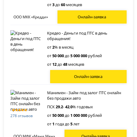
от
3
до
60
месяцев
Онлайн-заявка
ООО МКК «Кредди»
Кредео - Деньги под ПТС в день
обращения!
от
2
% в месяц
от
50 000
до
5 000 000
рублей
от
12
до
48
месяцев
Онлайн-заявка
Манимен - Займ под залог ПТС онлайн
без продажи авто
ПСК
29
,
2
-
42
,
0
% годовых
от
50 000
до
1 000 000
рублей
278 отзывов
от
1
года до
5
лет
Онлайн-заявка
ООО МФК «Мани Мен»