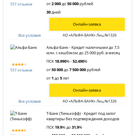
от
2 000
до
50 000
рублей
557 отзывов
30
дней
Онлайн-заявка
Все условия
АО «АЛЬФА-БАНК» Лиц.№1326
Альфа-Банк - Кредит наличными до 7,5
млн. с кешбэком до 25 000 руб. в месяц
ПСК
18
,
990
% -
52
,
490
%
от
50 000
до
7 500 000
рублей
557 отзывов
от
1
до
5
лет
Онлайн-заявка
Все условия
АО «АЛЬФА-БАНК» Лиц.№1326
Т-Банк (Тинькофф) - Кредит под залог
квартиры без подтверждения доходов
ПСК
19
,
9
% до
31
,
9
%