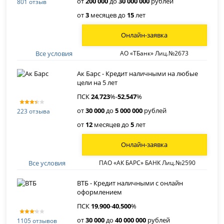
от
200 000
до
30 000 000
рублей
801 отзыв
от
3
месяцев до
15
лет
Онлайн-заявка
Все условия
АО «ТБанк» Лиц.№2673
Ак Барс - Кредит наличными на любые
цели на 5 лет
ПСК
24
,
723
%-
52
,
547
%
от
30 000
до
5 000 000
рублей
223 отзыва
от
12
месяцев до
5
лет
Онлайн-заявка
Все условия
ПАО «АК БАРС» БАНК Лиц.№2590
ВТБ - Кредит наличными с онлайн
оформлением
ПСК
19
,
900
-
40
,
500
%
от
30 000
до
40 000 000
рублей
1105 отзывов