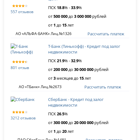
ПСК
18
.
8
% -
33
.
9
%
557 отзывов
от
500 000
до
3 000 000
рублей
от
1
до
15
лет
Рассчитать платеж
АО «АЛЬФА-БАНК» Лиц.№1326
Т-Банк (Тинькофф) - Кредит под залог
недвижимости
ПСК
21
.
9
% -
32
.
9
%
801 отзыв
от
200 000
до
30 000 000
рублей
от
3
месяцев до
15
лет
Рассчитать платеж
АО «ТБанк» Лиц.№2673
СберБанк - Кредит под залог
недвижимости
ПСК
26
.
5
%
3212 отзывов
от
300 000
до
20 000 000
рублей
от
1
до
20
лет
Рассчитать платеж
ПАО СберБанк Лиц.№1481