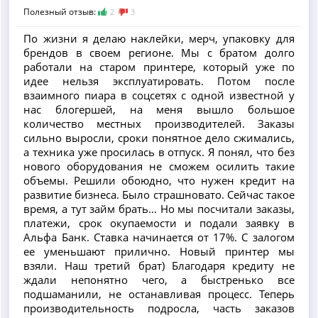
Полезный отзыв:
2
3
По жизни я делаю наклейки, мерч, упаковку для
брендов в своем регионе. Мы с братом долго
работали на старом принтере, который уже по
идее нельзя эксплуатировать. Потом после
взаимного пиара в соцсетях с одной известной у
нас блогершей, на меня вышло большое
количество местных производителей. Заказы
сильно выросли, сроки понятное дело сжимались,
а техника уже просилась в отпуск. Я понял, что без
нового оборудования не сможем осилить такие
объемы. Решили обоюдно, что нужен кредит на
развитие бизнеса. Было страшновато. Сейчас такое
время, а тут займ брать… Но мы посчитали заказы,
платежи, срок окупаемости и подали заявку в
Альфа Банк. Ставка начинается от 17%. С залогом
ее уменьшают прилично. Новый принтер мы
взяли. Наш третий брат) Благодаря кредиту не
ждали непонятно чего, а быстренько все
подшаманили, не останавливая процесс. Теперь
производительность подросла, часть заказов