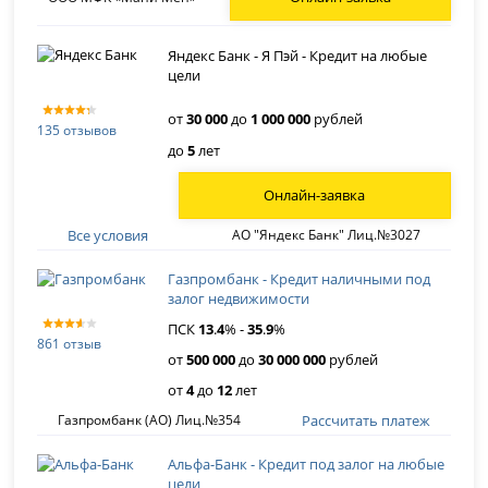
Яндекс Банк - Я Пэй - Кредит на любые
цели
от
30 000
до
1 000 000
рублей
135 отзывов
до
5
лет
Онлайн-заявка
Все условия
АО "Яндекс Банк" Лиц.№3027
Газпромбанк - Кредит наличными под
залог недвижимости
ПСК
13
.
4
% -
35
.
9
%
861 отзыв
от
500 000
до
30 000 000
рублей
от
4
до
12
лет
Рассчитать платеж
Газпромбанк (АО) Лиц.№354
Альфа-Банк - Кредит под залог на любые
цели