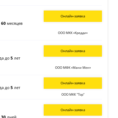
Онлайн-заявка
о
60
месяцев
ООО МКК «Кредди»
Онлайн-заявка
да до
5
лет
ООО МФК «Мани Мен»
Онлайн-заявка
да до
5
лет
ООО МКК "Тор"
Онлайн-заявка
о
30
дней