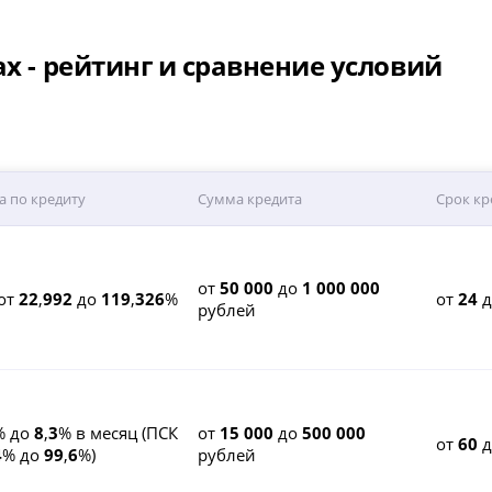
х - рейтинг и сравнение условий
а по кредиту
Сумма кредита
Срок кр
от
50 000
до
1 000 000
от
22
,
992
до
119
,
326
%
от
24
рублей
% до
8
,
3
% в месяц (ПСК
от
15 000
до
500 000
от
60
д
4
% до
99
,
6
%)
рублей