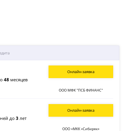
едита
Онлайн-заявка
до
48
месяцев
ООО МФК "ПСБ ФИНАНС"
Онлайн-заявка
ней до
3
лет
ООО «МКК «Сибиряк»