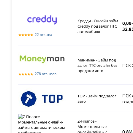
Кредди - Онлайн займ
0
,
09
-
Creddy под залог ПТС
32
,
8
автомобиля
22 отзыва
Манимен - Займ под
ПСК
залог ПТС онлайн без
продажи авто
278 отзывов
ПСК 
ТОР - Займ под залог
авто
годо
Z-Finance -
Моментальные
0
,
8
%
онлайн-займы с