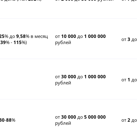
25
% до
9
,
58
% в месяц
от
10 000
до
1 000 000
от
3
д
К
39
% -
115
%)
рублей
от
30 000
до
1 000 000
от
1
д
рублей
от
30 000
до
5 000 000
30
-
88
%
от
2
д
рублей