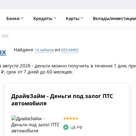
Банки
Кредиты
Карты
Вклады/инвестици
г ПТС
ах
Найдено
из
14 займов
833 МФО
 августе 2026 - деньги можно получить в течение 1 дня, пр
₽, срок от 7 дней до 60 месяцев.
ДрайвЗайм - Деньги под залог ПТС
автомобиля
ЦБ РФ