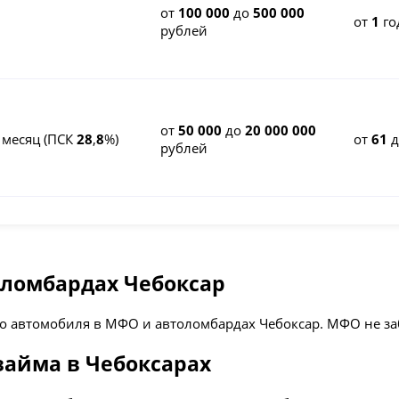
от
100 000
до
500 000
от
1
го
рублей
от
50 000
до
20 000 000
 месяц (ПСК
28
,
8
%)
от
61
д
рублей
толомбардах Чебоксар
го автомобиля в МФО и автоломбардах Чебоксар. МФО не з
займа в Чебоксарах