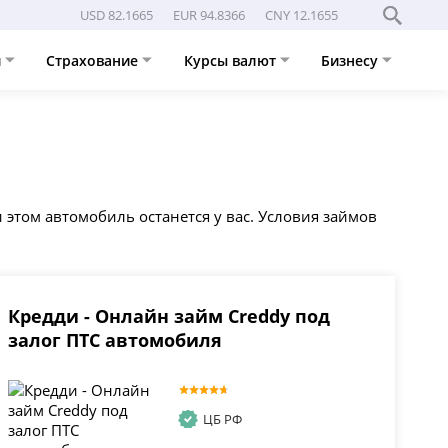
USD 82.1665
EUR 94.8366
CNY 12.1655
и
Страхование
Курсы валют
Бизнесу
и этом автомобиль останется у вас. Условия займов
Кредди - Онлайн займ Creddy под
залог ПТС автомобиля
ЦБ РФ