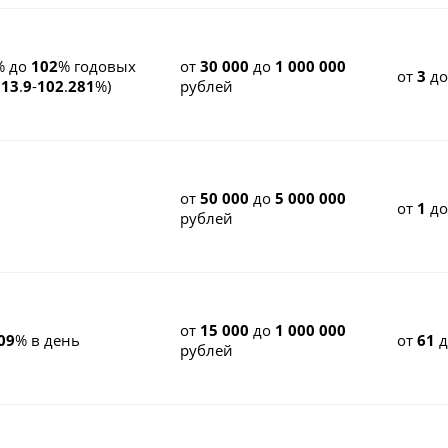
% до
102
% годовых
от
30 000
до
1 000 000
от
3
д
К
13
.
9
-
102
.
281
%)
рублей
от
50 000
до
5 000 000
от
1
д
рублей
от
15 000
до
1 000 000
09
% в день
от
61
д
рублей