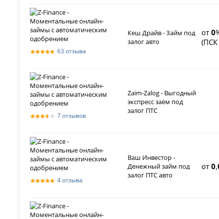
от
0
Кеш Драйв - Займ под
залог авто
(ПС
63 отзыва
Zaim-Zalog - Выгодный
экспресс заём под
залог ПТС
7 отзывов
Ваш Инвестор -
от
0
,
Денежный займ под
залог ПТС авто
4 отзыва