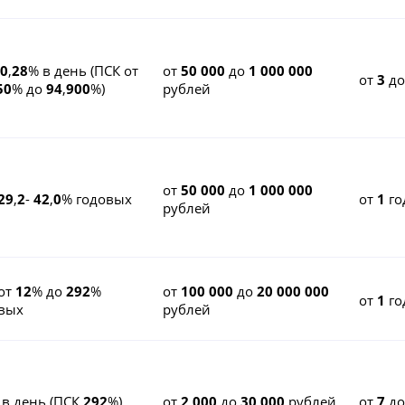
0
,
28
% в день (ПСК от
от
50 000
до
1 000 000
от
3
д
50
% до
94
,
900
%)
рублей
от
50 000
до
1 000 000
29
,
2
-
42
,
0
% годовых
от
1
го
рублей
от
12
% до
292
%
от
100 000
до
20 000 000
от
1
го
вых
рублей
 в день (ПСК
292
%)
от
2 000
до
30 000
рублей
от
7
д