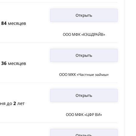
Открыть
о
84
месяцев
ООО МФК «КЭШДРАЙВ»
Открыть
о
36
месяцев
ООО МКК «Частные займы»
Открыть
ня до
2
лет
ООО МФК «ЦФР ВИ»
Открыть