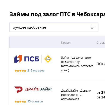
Займы под залог ПТС в Чебоксара
лучшее одобрение
Кредит
Ставк
Займ под залог авто
от CarMoney
ПСК 
(автомобиль остается
у вас)
212 отзывов
ДрайвЗайм - Деньги
от
2
под залог ПТС
от
2
автомобиля
95 отзывов