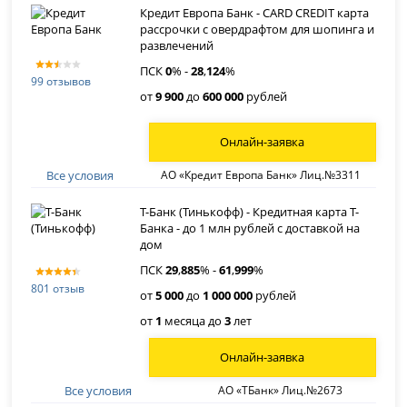
Кредит Европа Банк - CARD CREDIT карта
рассрочки с овердрафтом для шопинга и
развлечений
ПСК
0
% -
28
,
124
%
99 отзывов
от
9 900
до
600 000
рублей
Онлайн-заявка
Все условия
АО «Кредит Европа Банк» Лиц.№3311
Т-Банк (Тинькофф) - Кредитная карта Т-
Банка - до 1 млн рублей с доставкой на
дом
ПСК
29
,
885
% -
61
,
999
%
801 отзыв
от
5 000
до
1 000 000
рублей
от
1
месяца до
3
лет
Онлайн-заявка
Все условия
АО «ТБанк» Лиц.№2673