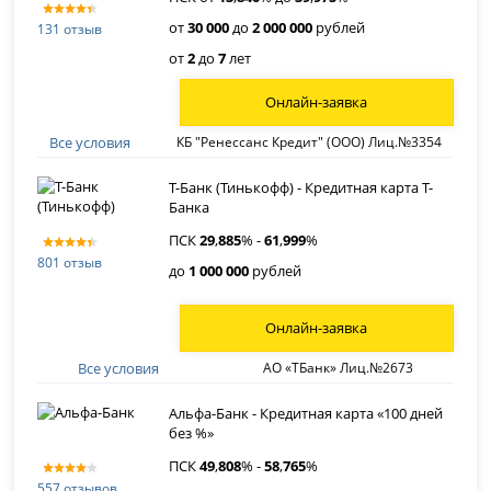
от
30 000
до
2 000 000
рублей
131 отзыв
от
2
до
7
лет
Онлайн-заявка
Все условия
КБ "Ренессанс Кредит" (ООО) Лиц.№3354
Т-Банк (Тинькофф) - Кредитная карта Т-
Банка
ПСК
29
,
885
% -
61
,
999
%
801 отзыв
до
1 000 000
рублей
Онлайн-заявка
Все условия
АО «ТБанк» Лиц.№2673
Альфа-Банк - Кредитная карта «100 дней
без %»
ПСК
49
,
808
% -
58
,
765
%
557 отзывов