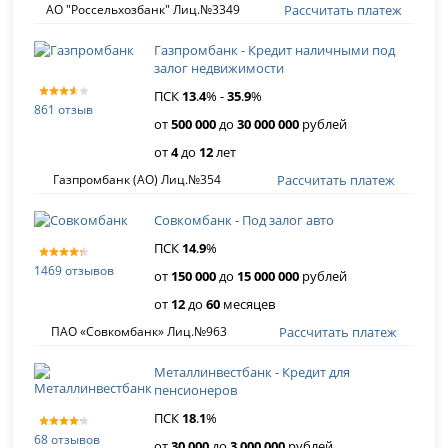
Рассчитать платеж
АО "Россельхозбанк" Лиц.№3349
Газпромбанк - Кредит наличными под
залог недвижимости
ПСК
13
.
4
% -
35
.
9
%
861 отзыв
от
500 000
до
30 000 000
рублей
от
4
до
12
лет
Рассчитать платеж
Газпромбанк (АО) Лиц.№354
Совкомбанк - Под залог авто
ПСК
14
.
9
%
1469 отзывов
от
150 000
до
15 000 000
рублей
от
12
до
60
месяцев
Рассчитать платеж
ПАО «Совкомбанк» Лиц.№963
Металлинвестбанк - Кредит для
пенсионеров
ПСК
18
.
1
%
68 отзывов
от
30 000
до
3 000 000
рублей