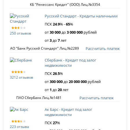
КБ "Ренессанс Кредит" (ООО) Лиц.№3354
Русский Стандарт - Кредиты наличными
ПСК
24
.
9
% -
65
%
от
30 000
до
3 000 000
рублей
250 отзывов
от
3
до
7
лет
Рассчитать платеж
АО "Банк Русский Стандарт" Лиц.№2289
СберБанк - Кредит под залог
недвижимости
ПСК
26
.
5
%
3212 отзывов
от
300 000
до
20 000 000
рублей
от
1
до
20
лет
Рассчитать платеж
ПАО СберБанк Лиц.№1481
Ак Барс - Кредит под залог
недвижимости
ПСК
27
%
223 отзыва