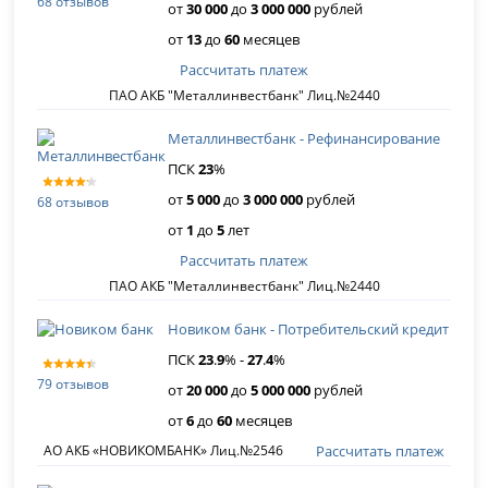
68 отзывов
от
30 000
до
3 000 000
рублей
от
13
до
60
месяцев
Рассчитать платеж
ПАО АКБ "Металлинвестбанк" Лиц.№2440
Металлинвестбанк - Рефинансирование
ПСК
23
%
от
5 000
до
3 000 000
рублей
68 отзывов
от
1
до
5
лет
Рассчитать платеж
ПАО АКБ "Металлинвестбанк" Лиц.№2440
Новиком банк - Потребительский кредит
ПСК
23
.
9
% -
27
.
4
%
79 отзывов
от
20 000
до
5 000 000
рублей
от
6
до
60
месяцев
Рассчитать платеж
АО АКБ «НОВИКОМБАНК» Лиц.№2546