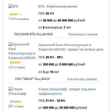
ВТБ - Рефинансирование
ПСК
20
.
1
%
1105 отзывов
от
30 000
до
40 000 000
рублей
от
6
месяцев до
7
лет
Рассчитать платеж
ПАО БАНК ВТБ Лиц.№1000
Уральский Банк Реконструкции и
Развития (УБРиР) - Кредит на любые цели
ПСК
20
.
3
% -
38
%
от
200 000
до
5 000 000
рублей
373 отзыва
от
3
до
10
лет
Рассчитать платеж
ПАО "УБРиР" Лиц.№429
Т-Банк (Тинькофф) - Кредит под залог
недвижимости
ПСК
21
.
9
% -
32
.
9
%
801 отзыв
от
200 000
до
30 000 000
рублей