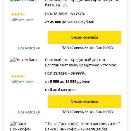
без % ПЛЮС
ПСК
38
,
380
% -
60
,
757
%
1469 отзывов
от
45 000
до
500 000
рублей
Онлайн-заявка
Все условия
ПАО «Совкомбанк» Лиц.№963
Совкомбанк - Кредитный доктор -
Восстановит вашу кредитную историю
ПСК
39
,
732
% -
39
,
997
%.
от
9 999
до
14 999
рублей
1469 отзывов
от
3
до
6
месяцев
Онлайн-заявка
Все условия
ПАО «Совкомбанк» Лиц.№963
Т-Банк (Тинькофф) - Карта рассрочки от Т-
Банка (Тинькофф) - 12 месяцев без