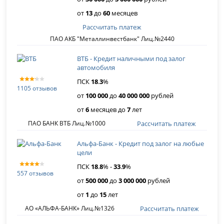
от
13
до
60
месяцев
Рассчитать платеж
ПАО АКБ "Металлинвестбанк" Лиц.№2440
ВТБ - Кредит наличными под залог
автомобиля
ПСК
18
.
3
%
1105 отзывов
от
100 000
до
40 000 000
рублей
от
6
месяцев до
7
лет
Рассчитать платеж
ПАО БАНК ВТБ Лиц.№1000
Альфа-Банк - Кредит под залог на любые
цели
ПСК
18
.
8
% -
33
.
9
%
557 отзывов
от
500 000
до
3 000 000
рублей
от
1
до
15
лет
Рассчитать платеж
АО «АЛЬФА-БАНК» Лиц.№1326