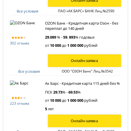
Онлайн-заявка
Все условия
ПАО «АК БАРС» БАНК Лиц.№2590
OZON Банк - Кредитная карта Озон - без
переплат до 140 дней
29
,
089
% -
59
,
893
% годовых
302 отзыва
от
10 000
до
1 000 000
рублей
Онлайн-заявка
Все условия
ООО "ОЗОН Банк" Лиц.№3542
Ак Барс - Кредитная карта 115 дней без %
ПСК
29
,
73
% -
69
,
53
%
от
10 000
до
1 000 000
рублей
223 отзыва
5
лет
Онлайн-заявка