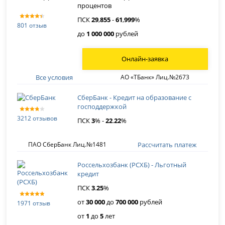
процентов
ПСК
29
,
855
-
61
,
999
%
801 отзыв
до
1 000 000
рублей
Онлайн-заявка
Все условия
АО «ТБанк» Лиц.№2673
СберБанк - Кредит на образование с
господдержкой
3212 отзывов
ПСК
3
% -
22
.
22
%
Рассчитать платеж
ПАО СберБанк Лиц.№1481
Россельхозбанк (РСХБ) - Льготный
кредит
ПСК
3
.
25
%
от
30 000
до
700 000
рублей
1971 отзыв
от
1
до
5
лет