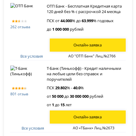
ОТП Банк - Бесплатная Кредитная карта
120 дней без % с рассрочкой 24 месяца
ПСК от
44
,
000
% до
63
,
999
% годовых
262 отзыва
до
1 000 000
рублей
Онлайн-заявка
Все условия
АО "ОТП Банк" Лиц.№2766
Т-Банк (Тинькофф) - Кредит наличными
на любые цели без справок и
поручителей
ПСК
29
,
802
% -
40
,
0
%
801 отзыв
от
50 000
до
30 000 000
рублей
от
1
до
15
лет
Онлайн-заявка
Все условия
АО «ТБанк» Лиц.№2673