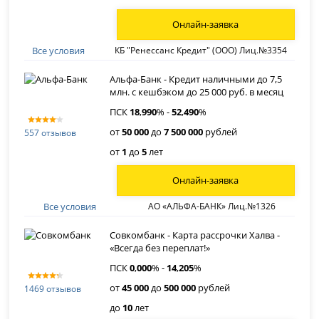
Онлайн-заявка
Все условия
КБ "Ренессанс Кредит" (ООО) Лиц.№3354
Альфа-Банк - Кредит наличными до 7,5
млн. с кешбэком до 25 000 руб. в месяц
ПСК
18
,
990
% -
52
,
490
%
от
50 000
до
7 500 000
рублей
557 отзывов
от
1
до
5
лет
Онлайн-заявка
Все условия
АО «АЛЬФА-БАНК» Лиц.№1326
Совкомбанк - Карта рассрочки Халва -
«Всегда без переплат!»
ПСК
0
,
000
% -
14
,
205
%
от
45 000
до
500 000
рублей
1469 отзывов
до
10
лет