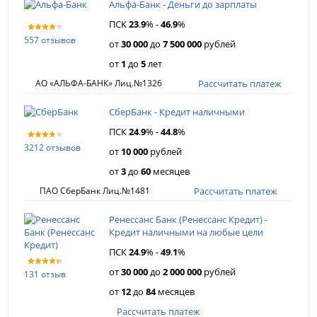
Альфа-Банк - Деньги до зарплаты
ПСК
23
.
9
% -
46
.
9
%
557 отзывов
от
30 000
до
7 500 000
рублей
от
1
до
5
лет
Рассчитать платеж
АО «АЛЬФА-БАНК» Лиц.№1326
СберБанк - Кредит наличными
ПСК
24
.
9
% -
44
.
8
%
3212 отзывов
от
10 000
рублей
от
3
до
60
месяцев
Рассчитать платеж
ПАО СберБанк Лиц.№1481
Ренессанс Банк (Ренессанс Кредит) -
Кредит наличными на любые цели
ПСК
24
.
9
% -
49
.
1
%
от
30 000
до
2 000 000
рублей
131 отзыв
от
12
до
84
месяцев
Рассчитать платеж