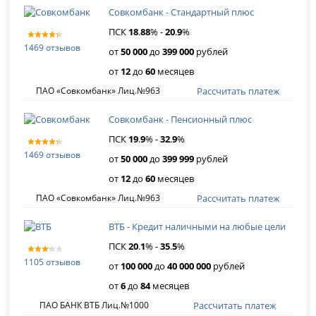
Совкомбанк - Стандартный плюс
ПСК
18
.
88
% -
20
.
9
%
1469 отзывов
от
50 000
до
399 000
рублей
от
12
до
60
месяцев
Рассчитать платеж
ПАО «Совкомбанк» Лиц.№963
Совкомбанк - Пенсионный плюс
ПСК
19
.
9
% -
32
.
9
%
1469 отзывов
от
50 000
до
399 999
рублей
от
12
до
60
месяцев
Рассчитать платеж
ПАО «Совкомбанк» Лиц.№963
ВТБ - Кредит наличными на любые цели
ПСК
20
.
1
% -
35
.
5
%
1105 отзывов
от
100 000
до
40 000 000
рублей
от
6
до
84
месяцев
Рассчитать платеж
ПАО БАНК ВТБ Лиц.№1000