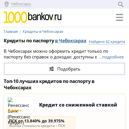
Чебоксары
Главная
Кредиты в Чебоксарах
Кредиты по паспорту
в Чебоксарах
Найдено 62 кредита
В Чебоксарах можно оформить кредит только по
паспорту без справок о доходах: доступны варианты с
...подробнее
суммами до 40 000 000 рублей, сроками от 1 дней до 15
лет и ПСК от 13.84% до 69.53% годовых. Для получения
Подобрать
выгодного кредита наличными достаточно заполнить
онлайн-заявку — деньги можно получить быстро и
Топ-10 лучших кредитов по паспорту в
удобно, без дополнительных документов, в день
Чебоксарах
оформления в банках Чебоксар.
Кредит со сниженной ставкой
ПСК от 13,840% до 39,975%
полная стоимость кредита – ПСК