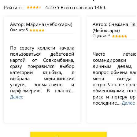
Рейтинг:
4.27/5 Всего отзывов 1469.
Автор:
Марина (Чебоксары)
Автор:
Снежана Пл
Оценка: 5
(Чебоксары)
Оценка: 5
По совету коллеги начала
пользоваться дебетовой
Часто ле
картой от Совкомбанка,
командировк
сразу понравился выбор
личным делам, 
категорий кэшбэка, я
вопрос обмена ва
выбрала медицинские
меня всегда
услуги, зоомагазины и
остро.Раньше поль
парфюмерию. В планах...
обменниками, но э
Далее
риск и потеря вр
последние...
Далее