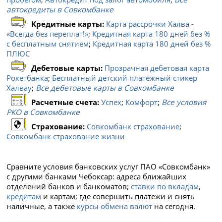
автокредиты в Совкомбанке
Кредитные карты:
Карта рассрочки Халва -
«Всегда без переплат!»
;
Кредитная карта 180 дней без %
с бесплатным снятием
;
Кредитная карта 180 дней без %
ПЛЮС
Дебетовые карты:
Прозрачная дебетовая карта
Рокетбанка
;
Бесплатный детский платёжный стикер
Халвау
;
Все дебетовые карты в Совкомбанке
Расчетные счета:
Успех
;
Комфорт
;
Все условия
РКО в Совкомбанке
Страхование:
Совкомбанк страхование
;
Совкомбанк страхование жизни
Сравните условия банковских услуг ПАО «Совкомбанк»
с другими банками Чебоксар: адреса ближайших
отделений банков и банкоматов;
ставки по вкладам
,
кредитам
и картам; где совершить платежи и снять
наличные, а также
курсы обмена валют
на сегодня.