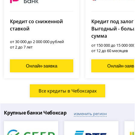
Ренессанс Банк
Совкомбанк
(Ренессанс Кредит)
Кредит со сниженной
Кредит под залог
лицензия № 963
лицензия № 3354
ставкой
Выгодный - боль
сумма
от 30 000 до 2 000 000 рублей
от 150 000 до 15 000 00
от 2 до 7 лет
от 12 до 60 месяцев
Онлайн-заявка
Онлайн-заяв
Все кредиты в Чебоксарах
Крупные банки Чебоксар
изменить регион