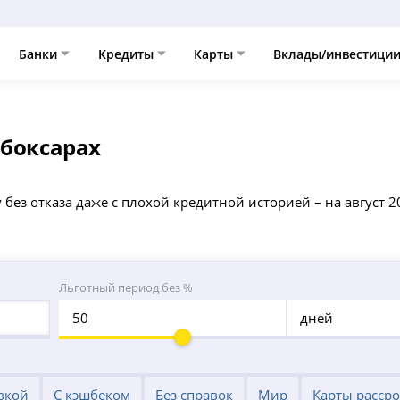
Банки
Кредиты
Карты
Вклады/инвестици
ебоксарах
ез отказа даже с плохой кредитной историей – на август 20
Льготный период без %
дней
вкой
С кэшбеком
Без справок
Мир
Карты расср