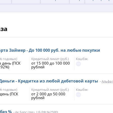
аза
та Займер - До 100 000 руб. на любые покупки
(% годовых)
Кредитный лимит (руб.)
Кэшбэк
в день (ПСК
от 15 000 до 100 000
292%)
рублей
еньги - Кредитка из любой дебетовой карты
-
Альфа-
(% годовых)
Кредитный лимит (руб.)
Кэшбэк
 день (ПСК
от 2 000 до 50 000
рублей
 без %
-
Ак Барс
(лиц. ЦБ РФ №2590)