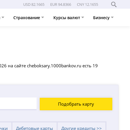
USD 82.1665
EUR 94.8366
CNY 12.1655
и
Страхование
Курсы валют
Бизнесу
26 на сайте cheboksary.1000bankov.ru есть 19
Подобрать карту
очки
Дебетовые карты
Другие кредиты >>