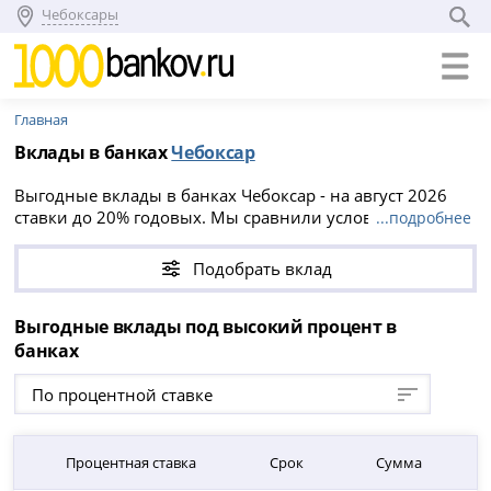
Чебоксары
Главная
Вклады в банках
Чебоксар
Выгодные вклады в банках Чебоксар - на август 2026
ставки до 20% годовых. Мы сравнили условия всех
...подробнее
вкладов в Чебоксарах, вы можете положить деньги на
срок от 1 до 5760 дней, минимальная сумма вклада от 1
Подобрать вклад
000 ₽.
Выгодные вклады под высокий процент в
банках
По процентной ставке
Процентная ставка
Срок
Сумма