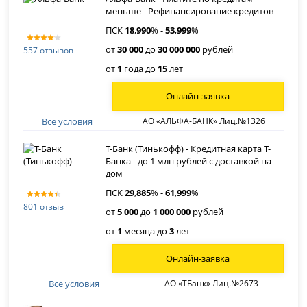
меньше - Рефинансирование кредитов
ПСК
18
,
990
% -
53
,
999
%
от
30 000
до
30 000 000
рублей
557 отзывов
от
1
года до
15
лет
Онлайн-заявка
Все условия
АО «АЛЬФА-БАНК» Лиц.№1326
Т-Банк (Тинькофф) - Кредитная карта Т-
Банка - до 1 млн рублей с доставкой на
дом
ПСК
29
,
885
% -
61
,
999
%
801 отзыв
от
5 000
до
1 000 000
рублей
от
1
месяца до
3
лет
Онлайн-заявка
Все условия
АО «ТБанк» Лиц.№2673