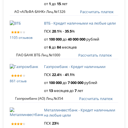
от
1
до
15
лет
Рассчитать платеж
АО «АЛЬФА-БАНК» Лиц.№1326
ВТБ - Кредит наличными на любые цели
ПСК
20
.
1
% -
35
.
5
%
1105 отзывов
от
100 000
до
40 000 000
рублей
от
6
до
84
месяцев
Рассчитать платеж
ПАО БАНК ВТБ Лиц.№1000
Газпромбанк - Кредит наличными
ПСК
22
.
4
% -
41
.
1
%
861 отзыв
от
100 000
до
7 000 000
рублей
от
13
месяцев до
7
лет
Рассчитать платеж
Газпромбанк (АО) Лиц.№354
Металлинвестбанк - Кредит наличными
на любые цели
ПСК
23
%