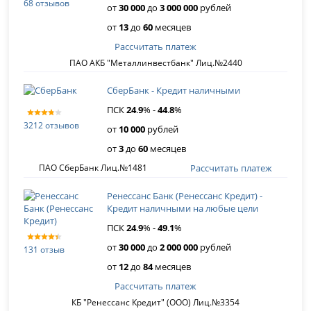
68 отзывов
от
30 000
до
3 000 000
рублей
от
13
до
60
месяцев
Рассчитать платеж
ПАО АКБ "Металлинвестбанк" Лиц.№2440
СберБанк - Кредит наличными
ПСК
24
.
9
% -
44
.
8
%
3212 отзывов
от
10 000
рублей
от
3
до
60
месяцев
Рассчитать платеж
ПАО СберБанк Лиц.№1481
Ренессанс Банк (Ренессанс Кредит) -
Кредит наличными на любые цели
ПСК
24
.
9
% -
49
.
1
%
от
30 000
до
2 000 000
рублей
131 отзыв
от
12
до
84
месяцев
Рассчитать платеж
КБ "Ренессанс Кредит" (ООО) Лиц.№3354