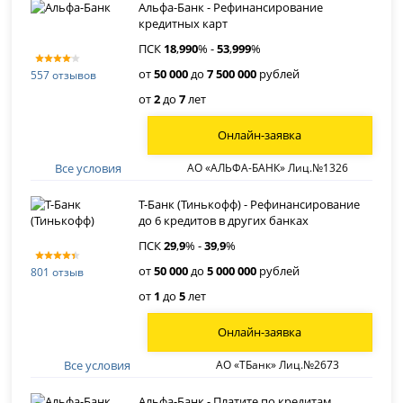
Альфа-Банк - Рефинансирование
кредитных карт
ПСК
18
,
990
% -
53
,
999
%
от
50 000
до
7 500 000
рублей
557 отзывов
от
2
до
7
лет
Онлайн-заявка
Все условия
АО «АЛЬФА-БАНК» Лиц.№1326
Т-Банк (Тинькофф) - Рефинансирование
до 6 кредитов в других банках
ПСК
29
,
9
% -
39
,
9
%
от
50 000
до
5 000 000
рублей
801 отзыв
от
1
до
5
лет
Онлайн-заявка
Все условия
АО «ТБанк» Лиц.№2673
Альфа-Банк - Платите по кредитам