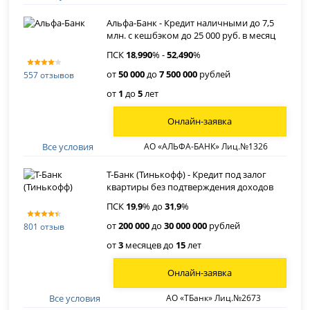
Альфа-Банк - Кредит наличными до 7,5
млн. с кешбэком до 25 000 руб. в месяц
ПСК
18
,
990
% -
52
,
490
%
от
50 000
до
7 500 000
рублей
557 отзывов
от
1
до
5
лет
Онлайн-заявка
Все условия
АО «АЛЬФА-БАНК» Лиц.№1326
Т-Банк (Тинькофф) - Кредит под залог
квартиры без подтверждения доходов
ПСК
19
,
9
% до
31
,
9
%
от
200 000
до
30 000 000
рублей
801 отзыв
от
3
месяцев до
15
лет
Онлайн-заявка
Все условия
АО «ТБанк» Лиц.№2673