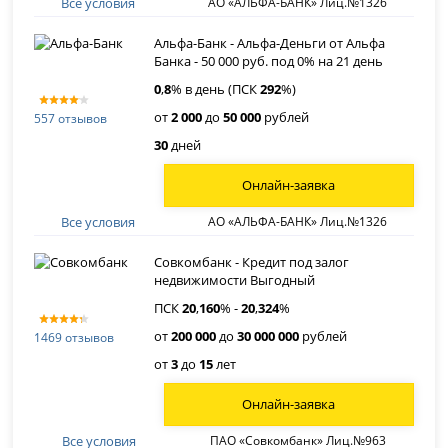
Все условия
АО «АЛЬФА-БАНК» Лиц.№1326
Альфа-Банк - Альфа-Деньги от Альфа
Банка - 50 000 руб. под 0% на 21 день
0
,
8
% в день (ПСК
292
%)
от
2 000
до
50 000
рублей
557 отзывов
30
дней
Онлайн-заявка
Все условия
АО «АЛЬФА-БАНК» Лиц.№1326
Совкомбанк - Кредит под залог
недвижимости Выгодный
ПСК
20
,
160
% -
20
,
324
%
от
200 000
до
30 000 000
рублей
1469 отзывов
от
3
до
15
лет
Онлайн-заявка
Все условия
ПАО «Совкомбанк» Лиц.№963