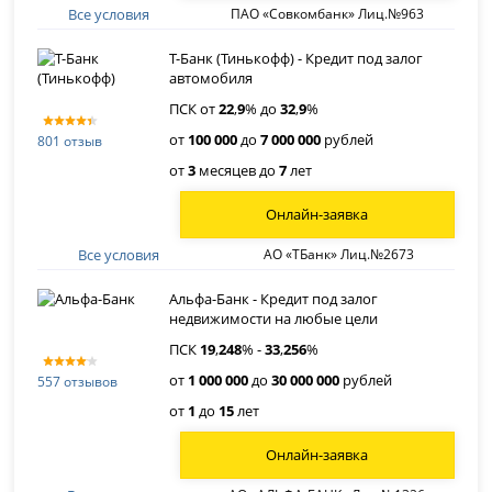
Все условия
ПАО «Совкомбанк» Лиц.№963
Т-Банк (Тинькофф) - Кредит под залог
автомобиля
ПСК от
22
,
9
% до
32
,
9
%
от
100 000
до
7 000 000
рублей
801 отзыв
от
3
месяцев до
7
лет
Онлайн-заявка
Все условия
АО «ТБанк» Лиц.№2673
Альфа-Банк - Кредит под залог
недвижимости на любые цели
ПСК
19
,
248
% -
33
,
256
%
от
1 000 000
до
30 000 000
рублей
557 отзывов
от
1
до
15
лет
Онлайн-заявка