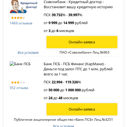
Совкомбанк - Кредитный доктор -
Восстановит вашу кредитную историю
ПСК
39
,
732
% -
39
,
997
%.
от
9 999
до
14 999
рублей
1469 отзывов
от
3
до
6
месяцев
Онлайн-заявка
Все условия
ПАО «Совкомбанк» Лиц.№963
Банк ПСБ - ПСБ Финанс (КарМани) -
Деньги под залог ПТС до 1 млн. рублей
всего за 1 час
ПСК
22
,
994
-
119
.
326
%
352 отзыва
от
50 000
до
1 000 000
рублей
от
24
до
48
месяцев
Онлайн-заявка
Публичное акционерное общество «Банк ПСБ» Лиц.№3251
Все условия