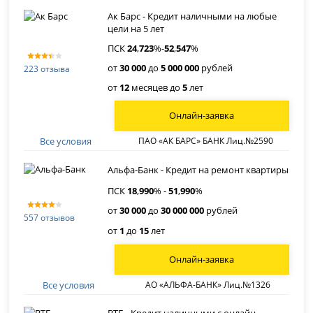
Ак Барс - Кредит наличными на любые
цели на 5 лет
ПСК
24
,
723
%-
52
,
547
%
от
30 000
до
5 000 000
рублей
223 отзыва
от
12
месяцев до
5
лет
Онлайн-заявка
Все условия
ПАО «АК БАРС» БАНК Лиц.№2590
Альфа-Банк - Кредит на ремонт квартиры
ПСК
18
,
990
% -
51
,
990
%
от
30 000
до
30 000 000
рублей
557 отзывов
от
1
до
15
лет
Онлайн-заявка
Все условия
АО «АЛЬФА-БАНК» Лиц.№1326
ВТБ - Кредит наличными с онлайн