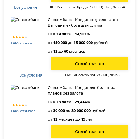
Все условия
КБ "Ренессанс Кредит" (ООО) Лиц.№3354
Совкомбанк - Кредит под залог авто
Выгодный - большая сумма
ПСК
14
,
883
% -
14
,
901
%
от
150 000
до
15 000 000
рублей
1469 отзывов
от
12
до
60
месяцев
Онлайн-заявка
Все условия
ПАО «Совкомбанк» Лиц.№963
Совкомбанк - Кредит для больших
планов без залога
ПСК
13
,
883
% -
29
,
414
%
от
30 000
до
30 000 000
рублей
1469 отзывов
от
12
месяцев до
15
лет
Онлайн-заявка