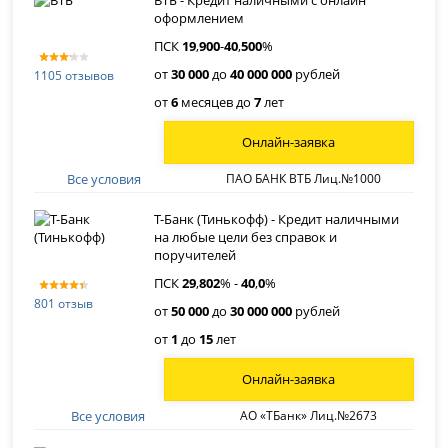
оформлением
ПСК
19
,
900
-
40
,
500
%
от
30 000
до
40 000 000
рублей
1105 отзывов
от
6
месяцев до
7
лет
Онлайн-заявка
Все условия
ПАО БАНК ВТБ Лиц.№1000
Т-Банк (Тинькофф) - Кредит наличными
на любые цели без справок и
поручителей
ПСК
29
,
802
% -
40
,
0
%
801 отзыв
от
50 000
до
30 000 000
рублей
от
1
до
15
лет
Онлайн-заявка
Все условия
АО «ТБанк» Лиц.№2673