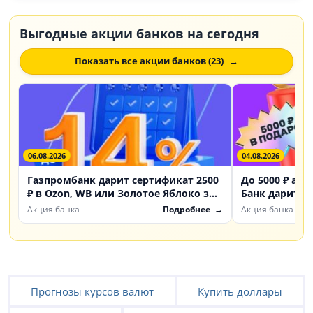
Выгодные акции банков на сегодня
Показать все акции банков (23)
06.08.2026
04.08.2026
Газпромбанк дарит сертификат 2500
До 5000 ₽ акц
₽ в Ozon, WB или Золотое Яблоко за
Банк дарит б
счет «Доходный»
инвестиции
Акция банка
Подробнее
Акция банка
Прогнозы курсов валют
Купить доллары