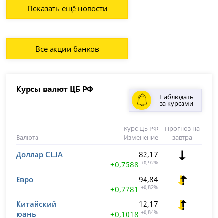
Показать ещё новости
Все акции банков
Курсы валют ЦБ РФ
Наблюдать
за курсами
Курс ЦБ РФ
Прогноз на
Валюта
Изменение
завтра
Доллар США
82,17
+0,92%
+0,7588
Евро
94,84
+0,82%
+0,7781
Китайский
12,17
юань
+0,84%
+0,1018