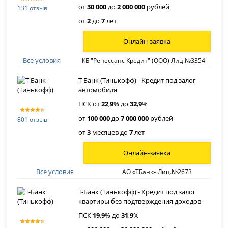
от
30 000
до
2 000 000
рублей
131 отзыв
от
2
до
7
лет
Онлайн-заявка
Все условия
КБ "Ренессанс Кредит" (ООО) Лиц.№3354
Т-Банк (Тинькофф) - Кредит под залог
автомобиля
ПСК от
22
,
9
% до
32
,
9
%
от
100 000
до
7 000 000
рублей
801 отзыв
от
3
месяцев до
7
лет
Онлайн-заявка
Все условия
АО «ТБанк» Лиц.№2673
Т-Банк (Тинькофф) - Кредит под залог
квартиры без подтверждения доходов
ПСК
19
,
9
% до
31
,
9
%