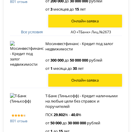
от
200 000
до
30 000 000
рублей
801 отзыв
от
3
месяцев до
15
лет
Онлайн-заявка
Все условия
АО «ТБанк» Лиц.№2673
Мосинвестфинанс - Кредит под залог
недвижимости
от
300 000
до
50 000 000
рублей
от
1
месяца до
30
лет
Онлайн-заявка
Т-Банк (Тинькофф) - Кредит наличными
на любые цели без справок и
поручителей
ПСК
29
,
802
% -
40
,
0
%
801 отзыв
от
50 000
до
30 000 000
рублей
от
1
до
15
лет