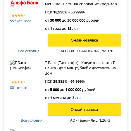
меньше - Рефинансирование кредитов
ПСК
18
,
990
% -
53
,
999
%
от
30 000
до
30 000 000
рублей
557 отзывов
от
1
года до
15
лет
Онлайн-заявка
Все условия
АО «АЛЬФА-БАНК» Лиц.№1326
Т-Банк (Тинькофф) - Кредитная карта Т-
Банка - до 1 млн рублей с доставкой на
дом
ПСК
29
,
885
% -
61
,
999
%
801 отзыв
от
5 000
до
1 000 000
рублей
от
1
месяца до
3
лет
Онлайн-заявка
Все условия
АО «ТБанк» Лиц.№2673