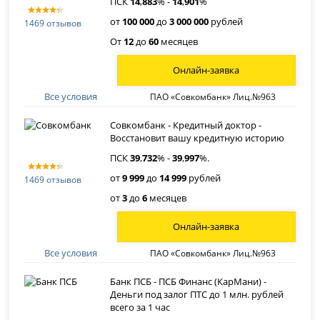
ПСК
14
,
883
% -
14
,
901
%
от
100 000
до
3 000 000
рублей
1469 отзывов
От
12
до
60
месяцев
Онлайн-заявка
Все условия
ПАО «Совкомбанк» Лиц.№963
Совкомбанк - Кредитный доктор -
Восстановит вашу кредитную историю
ПСК
39
,
732
% -
39
,
997
%.
от
9 999
до
14 999
рублей
1469 отзывов
от
3
до
6
месяцев
Онлайн-заявка
Все условия
ПАО «Совкомбанк» Лиц.№963
Банк ПСБ - ПСБ Финанс (КарМани) -
Деньги под залог ПТС до 1 млн. рублей
всего за 1 час