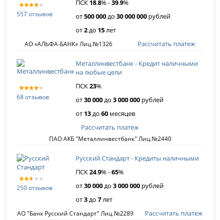
ПСК
18
.
8
% -
39
.
9
%
557 отзывов
от
500 000
до
30 000 000
рублей
от
2
до
15
лет
Рассчитать платеж
АО «АЛЬФА-БАНК» Лиц.№1326
Металлинвестбанк - Кредит наличными
на любые цели
ПСК
23
%
68 отзывов
от
30 000
до
3 000 000
рублей
от
13
до
60
месяцев
Рассчитать платеж
ПАО АКБ "Металлинвестбанк" Лиц.№2440
Русский Стандарт - Кредиты наличными
ПСК
24
.
9
% -
65
%
от
30 000
до
3 000 000
рублей
250 отзывов
от
3
до
7
лет
Рассчитать платеж
АО "Банк Русский Стандарт" Лиц.№2289