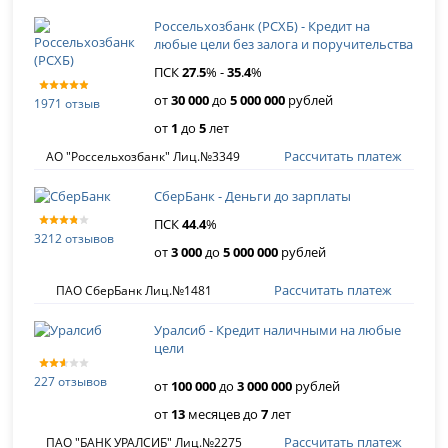
Россельхозбанк (РСХБ) - Кредит на
любые цели без залога и поручительства
ПСК
27
.
5
% -
35
.
4
%
от
30 000
до
5 000 000
рублей
1971 отзыв
от
1
до
5
лет
Рассчитать платеж
АО "Россельхозбанк" Лиц.№3349
СберБанк - Деньги до зарплаты
ПСК
44
.
4
%
3212 отзывов
от
3 000
до
5 000 000
рублей
Рассчитать платеж
ПАО СберБанк Лиц.№1481
Уралсиб - Кредит наличными на любые
цели
227 отзывов
от
100 000
до
3 000 000
рублей
от
13
месяцев до
7
лет
Рассчитать платеж
ПАО "БАНК УРАЛСИБ" Лиц.№2275