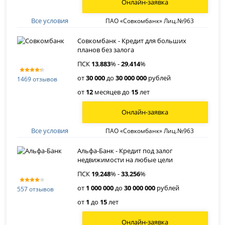
Онлайн-заявка
Все условия
ПАО «Совкомбанк» Лиц.№963
Совкомбанк - Кредит для больших
планов без залога
ПСК
13
,
883
% -
29
,
414
%
от
30 000
до
30 000 000
рублей
1469 отзывов
от
12
месяцев до
15
лет
Онлайн-заявка
Все условия
ПАО «Совкомбанк» Лиц.№963
Альфа-Банк - Кредит под залог
недвижимости на любые цели
ПСК
19
,
248
% -
33
,
256
%
от
1 000 000
до
30 000 000
рублей
557 отзывов
от
1
до
15
лет
Онлайн-заявка