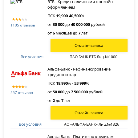
ВТБ - Кредит наличными с онлайн
оформлением
ПСК
19
,
900
-
40
,
500
%
от
30 000
до
40 000 000
рублей
1105 отзывов
от
6
месяцев до
7
лет
Онлайн-заявка
Все условия
ПАО БАНК ВТБ Лиц.№1000
Альфа-Банк - Рефинансирование
кредитных карт
ПСК
18
,
990
% -
53
,
999
%
от
50 000
до
7 500 000
рублей
557 отзывов
от
2
до
7
лет
Онлайн-заявка
Все условия
АО «АЛЬФА-БАНК» Лиц.№1326
Альфа-Банк - Платите по кредитам