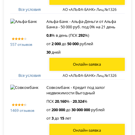
Все условия
АО «АЛЬФА-БАНК» Лиц.№1326
Альфа-Банк - Альфа-Деньги от Альфа
Банка - 50 000 руб. под 0% на 21 день
0
,
8
% в день (ПСК
292
%)
от
2 000
до
50 000
рублей
557 отзывов
30
дней
Онлайн-заявка
Все условия
АО «АЛЬФА-БАНК» Лиц.№1326
Совкомбанк - Кредит под залог
недвижимости Выгодный
ПСК
20
,
160
% -
20
,
324
%
от
200 000
до
30 000 000
рублей
1469 отзывов
от
3
до
15
лет
Онлайн-заявка