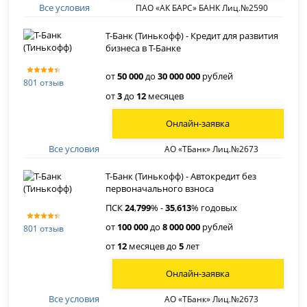
Все условия
ПАО «АК БАРС» БАНК Лиц.№2590
Т-Банк (Тинькофф) - Кредит для развития
бизнеса в Т-Банке
от
50 000
до
30 000 000
рублей
801 отзыв
от
3
до
12
месяцев
Онлайн-заявка
Все условия
АО «ТБанк» Лиц.№2673
Т-Банк (Тинькофф) - Автокредит без
первоначального взноса
ПСК
24
,
799
% -
35
,
613
% годовых
от
100 000
до
8 000 000
рублей
801 отзыв
от
12
месяцев до
5
лет
Онлайн-заявка
Все условия
АО «ТБанк» Лиц.№2673