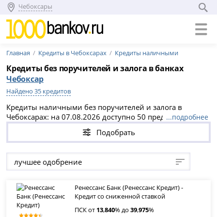
Чебоксары
Главная
Кредиты в Чебоксарах
Кредиты наличными
Кредиты без поручителей и залога в банках
Чебоксар
Найдено 35 кредитов
Кредиты наличными без поручителей и залога в
Чебоксарах: на 07.08.2026 доступно 50 предложений с
...подробнее
мгновенным решением, суммами до 1 500 000 000
Подобрать
рублей, сроками от 1 дней до 30 лет и ПСК от 13.84% до
69.53% годовых. Безопасное оформление через
официальные сайты банков Чебоксар — выберите
лучшее одобрение
подходящий вариант без справок и подайте заявку
напрямую.
Ренессанс Банк (Ренессанс Кредит) -
Кредит со сниженной ставкой
ПСК от
13
,
840
% до
39
,
975
%