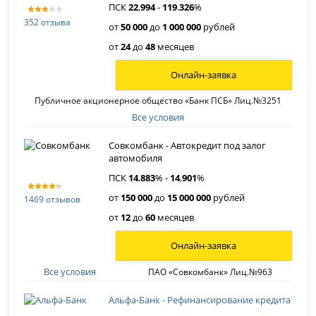
ПСК
22
,
994
-
119
.
326
%
352 отзыва
от
50 000
до
1 000 000
рублей
от
24
до
48
месяцев
Онлайн-заявка
Публичное акционерное общество «Банк ПСБ» Лиц.№3251
Все условия
Совкомбанк - Автокредит под залог
автомобиля
ПСК
14
,
883
% -
14
,
901
%
от
150 000
до
15 000 000
рублей
1469 отзывов
от
12
до
60
месяцев
Онлайн-заявка
Все условия
ПАО «Совкомбанк» Лиц.№963
Альфа-Банк - Рефинансирование кредита