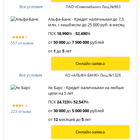
Все условия
ПАО «Совкомбанк» Лиц.№963
Альфа-Банк - Кредит наличными до 7,5
млн. с кешбэком до 25 000 руб. в месяц
ПСК
18
,
990
% -
52
,
490
%
от
50 000
до
7 500 000
рублей
557 отзывов
от
1
до
5
лет
Онлайн-заявка
Все условия
АО «АЛЬФА-БАНК» Лиц.№1326
Ак Барс - Кредит наличными на любые
цели на 5 лет
ПСК
24
,
723
%-
52
,
547
%
от
30 000
до
5 000 000
рублей
223 отзыва
от
12
месяцев до
5
лет
Онлайн-заявка