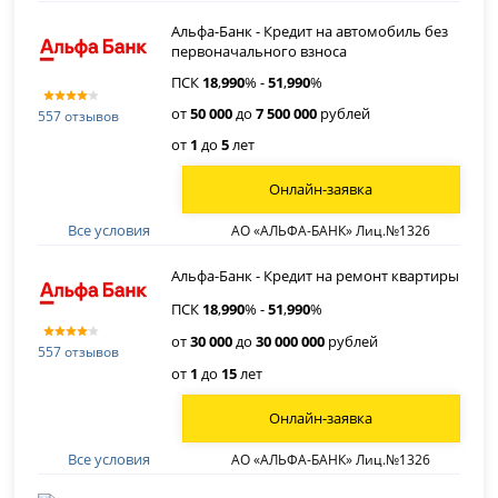
Альфа-Банк - Кредит на автомобиль без
первоначального взноса
ПСК
18
,
990
% -
51
,
990
%
от
50 000
до
7 500 000
рублей
557 отзывов
от
1
до
5
лет
Онлайн-заявка
Все условия
АО «АЛЬФА-БАНК» Лиц.№1326
Альфа-Банк - Кредит на ремонт квартиры
ПСК
18
,
990
% -
51
,
990
%
от
30 000
до
30 000 000
рублей
557 отзывов
от
1
до
15
лет
Онлайн-заявка
Все условия
АО «АЛЬФА-БАНК» Лиц.№1326