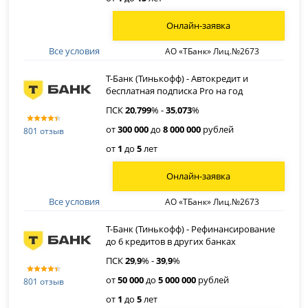
Онлайн-заявка
Все условия
АО «ТБанк» Лиц.№2673
Т-Банк (Тинькофф) - Автокредит и
бесплатная подписка Pro на год
ПСК
20
,
799
% -
35
,
073
%
от
300 000
до
8 000 000
рублей
801 отзыв
от
1
до
5
лет
Онлайн-заявка
Все условия
АО «ТБанк» Лиц.№2673
Т-Банк (Тинькофф) - Рефинансирование
до 6 кредитов в других банках
ПСК
29
,
9
% -
39
,
9
%
от
50 000
до
5 000 000
рублей
801 отзыв
от
1
до
5
лет