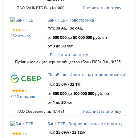
Рассчитать ипотеку
ПАО БАНК ВТБ Лиц.№1000
Банк ПСБ - Новостройка
ПСК
25
.
6
% -
29
.
95
%
352 отзыва
от
500 000
до
50 000 000
рублей
от
3
до
30
лет
Рассчитать ипотеку
Публичное акционерное общество «Банк ПСБ» Лиц.№3251
СберБанк - Ипотека на вторичное жильё
ПСК
25
.
6
% -
32
.
1
%
от
300 000
до
100 000 000
рублей
3212 отзывов
от
1
до
30
лет
Рассчитать ипотеку
ПАО СберБанк Лиц.№1481
Банк ПСБ - Вторичное жилье в ипотеку
ПСК
25
.
69
% -
32
.
12
%