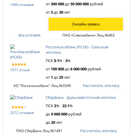
от
300 000
до
50 000 000
рублей
1469 отзывов
от
3
до
30
лет
Онлайн-заявка
Все условия
ПАО «Совкомбанк» Лиц.№963
Россельхозбанк (РСХБ) - Сельская
ипотека
ПСК
0
.
1
% -
3
%
от
100 000
до
6 000 000
рублей
1971 отзыв
от
1
до
25
лет
Рассчитать ипотеку
АО "Россельхозбанк" Лиц.№3349
СберБанк - Дальневосточная ипотека
ПСК
2
% -
22
.
1
%
3212 отзывов
до
9 000 000
рублей
до
20
лет
Рассчитать ипотеку
ПАО СберБанк Лиц.№1481