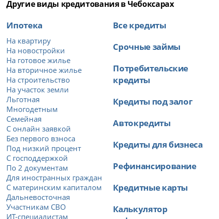
Другие виды кредитования в Чебоксарах
Ипотека
Все кредиты
На квартиру
Срочные займы
На новостройки
На готовое жилье
Потребительские
На вторичное жилье
кредиты
На строительство
На участок земли
Льготная
Кредиты под залог
Многодетным
Семейная
Автокредиты
С онлайн заявкой
Без первого взноса
Кредиты для бизнеса
Под низкий процент
С господдержкой
Рефинансирование
По 2 документам
Для иностранных граждан
Кредитные карты
С материнским капиталом
Дальневосточная
Участникам СВО
Калькулятор
ИТ-специалистам