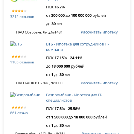
ПСК
16
.
7
%
от
300 000
до
100 000 000
рублей
3212 отзывов
до
30
лет
Рассчитать ипотеку
ПАО СберБанк Лиц.№1481
ВТБ - Ипотека для сотрудников IT-
компани
ПСК
17
.
15
% -
24
.
11
%
1105 отзывов
до
18 000 000
рублей
от
1
до
30
лет
Рассчитать ипотеку
ПАО БАНК ВТБ Лиц.№1000
Газпромбанк - Ипотека для IT-
специалистов
ПСК
17
.
5
% -
25
.
58
%
861 отзыв
от
1 500 000
до
18 000 000
рублей
от
1
до
30
лет
Рассчитать ипотеку
Газпромбанк (АО) Лиц.№354