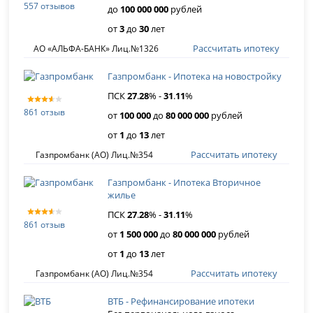
557 отзывов
до
100 000 000
рублей
от
3
до
30
лет
Рассчитать ипотеку
АО «АЛЬФА-БАНК» Лиц.№1326
Газпромбанк - Ипотека на новостройку
ПСК
27
.
28
% -
31
.
11
%
861 отзыв
от
100 000
до
80 000 000
рублей
от
1
до
13
лет
Рассчитать ипотеку
Газпромбанк (АО) Лиц.№354
Газпромбанк - Ипотека Вторичное
жилье
ПСК
27
.
28
% -
31
.
11
%
861 отзыв
от
1 500 000
до
80 000 000
рублей
от
1
до
13
лет
Рассчитать ипотеку
Газпромбанк (АО) Лиц.№354
ВТБ - Рефинансирование ипотеки