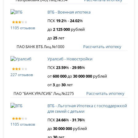
ВТБ - Военная ипотека
ПСК
19
.
2
% -
24
.
02
%
1105 отзывов
до
2 125 000
рублей
до
25
лет
Рассчитать ипотеку
ПАО БАНК ВТБ Лиц.№1000
Уралсиб - Новостройки
ПСК
23
.
59
% -
29
.
95
%
227 отзывов
от
600 000
до
30 000 000
рублей
от
3
до
30
лет
Рассчитать ипотеку
ПАО "БАНК УРАЛСИБ" Лиц.№2275
ВТБ - Льготная Ипотека с господдержкой
для семей с детьми
ПСК
24
.
66
% -
31
.
76
%
1105 отзывов
до
30 000 000
рублей
до
30
лет