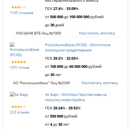
Без первоначального взноса
ПСК
27
.
4
% -
33
.
09
%
1105 отзывов
от
500 000
до
100 000 000
рублей
до
30
дней
Рассчитать ипотеку
ПАО БАНК ВТБ Лиц.№1000
Россельхозбанк (РСХБ) - Ипотечное
жилищное кредитование
ПСК
29
.
2
% -
32
.
03
%
от
100 000
до
60 000 000
рублей
1971 отзыв
до
30
лет
Рассчитать ипотеку
АО "Россельхозбанк" Лиц.№3349
Ак Барс - Ипотека Перспектива на
покупку новостройки
ПСК
29
.
24
% -
29
.
52
%
223 отзыва
от
500 000
рублей
от
4
до
30
лет