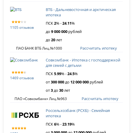
ВТБ - Дальневосточная и арктическая
ипотека
ПСК
2
% -
24
.
11
%
1105 отзывов
до
9 000 000
рублей
до
20
лет
Рассчитать ипотеку
ПАО БАНК ВТБ Лиц.№1000
Совкомбанк - Ипотека с господдержкой
для семей с детьми
ПСК
5
.
99
% -
24
.
5
%
1469 отзывов
от
300 000
до
12 000 000
рублей
от
3
до
30
лет
Рассчитать ипотеку
ПАО «Совкомбанк» Лиц.№963
Россельхозбанк (РСХБ) - Семейная
ипотека
ПСК
6
% -
23
.
19
%
от
3 000 000
до
12 000 000
рублей