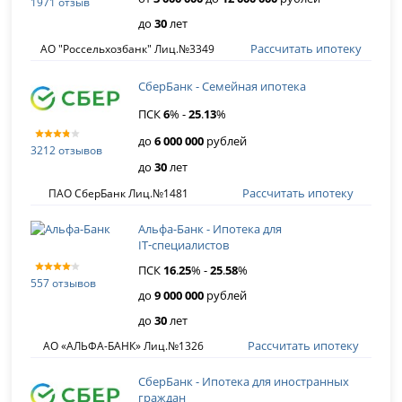
1971 отзыв
до
30
лет
Рассчитать ипотеку
АО "Россельхозбанк" Лиц.№3349
СберБанк - Семейная ипотека
ПСК
6
% -
25
.
13
%
до
6 000 000
рублей
3212 отзывов
до
30
лет
Рассчитать ипотеку
ПАО СберБанк Лиц.№1481
Альфа-Банк - Ипотека для
IT‑специалистов
ПСК
16
.
25
% -
25
.
58
%
557 отзывов
до
9 000 000
рублей
до
30
лет
Рассчитать ипотеку
АО «АЛЬФА-БАНК» Лиц.№1326
СберБанк - Ипотека для иностранных
граждан