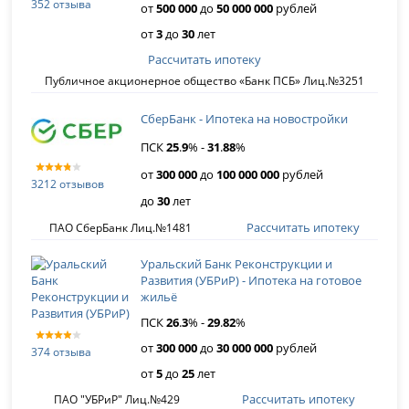
352 отзыва
от
500 000
до
50 000 000
рублей
от
3
до
30
лет
Рассчитать ипотеку
Публичное акционерное общество «Банк ПСБ» Лиц.№3251
СберБанк - Ипотека на новостройки
ПСК
25
.
9
% -
31
.
88
%
от
300 000
до
100 000 000
рублей
3212 отзывов
до
30
лет
Рассчитать ипотеку
ПАО СберБанк Лиц.№1481
Уральский Банк Реконструкции и
Развития (УБРиР) - Ипотека на готовое
жильё
ПСК
26
.
3
% -
29
.
82
%
от
300 000
до
30 000 000
рублей
374 отзыва
от
5
до
25
лет
Рассчитать ипотеку
ПАО "УБРиР" Лиц.№429