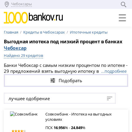
Чебоксары
Главная
Кредиты в Чебоксарах
Ипотечные кредиты
Выгодная ипотека под низкий процент в банках
Чебоксар
Найдено 29 кредитов
Банки Чебоксар с самым низким процентом по ипотеке -
29 предложений взять выгодную ипотеку в банках
...подробнее
Чебоксар на вторичное жилье или новостройку.
Подобрать
Выгодные условия и низкий процент по ипотеке в
банках Чебоксар в 2026 году.
лучшее одобрение
Совкомбанк - Ипотека на выгодных
условиях
ПСК
16
,
956
% -
24
,
849
%