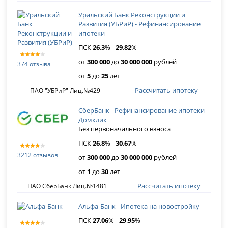
Уральский Банк Реконструкции и
Развития (УБРиР) - Рефинансирование
ипотеки
ПСК
26
.
3
% -
29
.
82
%
от
300 000
до
30 000 000
рублей
374 отзыва
от
5
до
25
лет
Рассчитать ипотеку
ПАО "УБРиР" Лиц.№429
СберБанк - Рефинансирование ипотеки
Домклик
Без первоначального взноса
ПСК
26
.
8
% -
30
.
67
%
3212 отзывов
от
300 000
до
30 000 000
рублей
от
1
до
30
лет
Рассчитать ипотеку
ПАО СберБанк Лиц.№1481
Альфа-Банк - Ипотека на новостройку
ПСК
27
.
06
% -
29
.
95
%