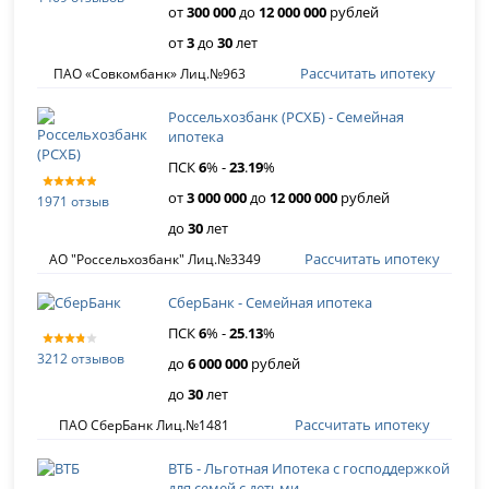
от
300 000
до
12 000 000
рублей
от
3
до
30
лет
Рассчитать ипотеку
ПАО «Совкомбанк» Лиц.№963
Россельхозбанк (РСХБ) - Семейная
ипотека
ПСК
6
% -
23
.
19
%
от
3 000 000
до
12 000 000
рублей
1971 отзыв
до
30
лет
Рассчитать ипотеку
АО "Россельхозбанк" Лиц.№3349
СберБанк - Семейная ипотека
ПСК
6
% -
25
.
13
%
3212 отзывов
до
6 000 000
рублей
до
30
лет
Рассчитать ипотеку
ПАО СберБанк Лиц.№1481
ВТБ - Льготная Ипотека с господдержкой
для семей с детьми