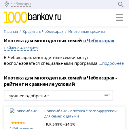
Чебоксары
Главная
Кредиты в Чебоксарах
Ипотечные кредиты
Ипотека для многодетных семей
в Чебоксарах
Найдено 4 кредита
В Чебоксарах многодетные семьи могут
воспользоваться специальными программами
...подробнее
ипотечного кредитования. Изучите процентные ставки,
требования к заемщикам, список документов на 2026
Ипотека для многодетных семей в Чебоксарах -
год. Выберите из списка подходящий вариант и подайте
рейтинг и сравнение условий
заявку онлайн на официальном сайте банка.
лучшее одобрение
Совкомбанк - Ипотека с господдержкой
для семей с детьми
ПСК
5
.
99
% -
24
.
5
%
1469 отзывов