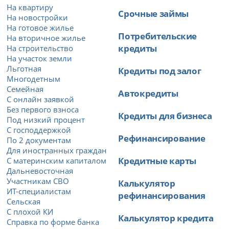
На квартиру
Срочные займы
На новостройки
На готовое жилье
Потребительские
На вторичное жилье
кредиты
На строительство
На участок земли
Льготная
Кредиты под залог
Многодетным
Семейная
Автокредиты
С онлайн заявкой
Без первого взноса
Кредиты для бизнеса
Под низкий процент
С господдержкой
Рефинансирование
По 2 документам
Для иностранных граждан
Кредитные карты
С материнским капиталом
Дальневосточная
Участникам СВО
Калькулятор
ИТ-специалистам
рефинансирования
Сельская
С плохой КИ
Калькулятор кредита
Справка по форме банка