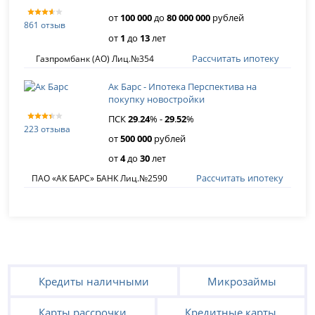
от
100 000
до
80 000 000
рублей
861 отзыв
от
1
до
13
лет
Рассчитать ипотеку
Газпромбанк (АО) Лиц.№354
Ак Барс - Ипотека Перспектива на
покупку новостройки
ПСК
29
.
24
% -
29
.
52
%
223 отзыва
от
500 000
рублей
от
4
до
30
лет
Рассчитать ипотеку
ПАО «АК БАРС» БАНК Лиц.№2590
Кредиты наличными
Микрозаймы
Карты рассрочки
Кредитные карты