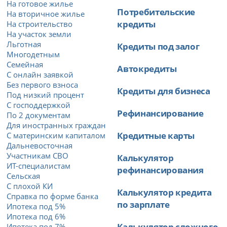
На готовое жилье
Потребительские
На вторичное жилье
кредиты
На строительство
На участок земли
Льготная
Кредиты под залог
Многодетным
Семейная
Автокредиты
С онлайн заявкой
Без первого взноса
Кредиты для бизнеса
Под низкий процент
С господдержкой
Рефинансирование
По 2 документам
Для иностранных граждан
Кредитные карты
С материнским капиталом
Дальневосточная
Участникам СВО
Калькулятор
ИТ-специалистам
рефинансирования
Сельская
С плохой КИ
Калькулятор кредита
Справка по форме банка
по зарплате
Ипотека под 5%
Ипотека под 6%
Калькулятор сложного
Ипотека под 7%