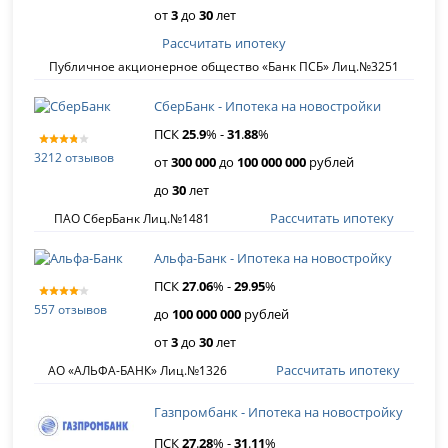
от
3
до
30
лет
Рассчитать ипотеку
Публичное акционерное общество «Банк ПСБ» Лиц.№3251
СберБанк - Ипотека на новостройки
ПСК
25
.
9
% -
31
.
88
%
3212 отзывов
от
300 000
до
100 000 000
рублей
до
30
лет
Рассчитать ипотеку
ПАО СберБанк Лиц.№1481
Альфа-Банк - Ипотека на новостройку
ПСК
27
.
06
% -
29
.
95
%
557 отзывов
до
100 000 000
рублей
от
3
до
30
лет
Рассчитать ипотеку
АО «АЛЬФА-БАНК» Лиц.№1326
Газпромбанк - Ипотека на новостройку
ПСК
27
.
28
% -
31
.
11
%