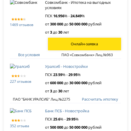
Совкомбанк - Ипотека на выгодных
условиях
ПСК
16
,
956
% -
24
,
849
%
от
300 000
до
50 000 000
рублей
1469 отзывов
от
3
до
30
лет
Онлайн-заявка
Все условия
ПАО «Совкомбанк» Лиц.№963
Уралсиб - Новостройки
ПСК
23
.
59
% -
29
.
95
%
227 отзывов
от
600 000
до
30 000 000
рублей
от
3
до
30
лет
Рассчитать ипотеку
ПАО "БАНК УРАЛСИБ" Лиц.№2275
Банк ПСБ - Новостройка
ПСК
25
.
6
% -
29
.
95
%
352 отзыва
от
500 000
до
50 000 000
рублей