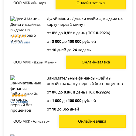
Онлайн-заявка
ООО МКК «Динар»
Джой Мани - Деньги взаймы, выдача на
карту через 5 минут
от
0
% до
0
,
8
% в день (ПСК
0
-
292
%)
от
3 000
до
100 000
рублей
103 отзыва
от
10
дней до
24
недель
Онлайн-заявка
ООО МФК «Джой Мани»
Занимательные финансы - Займы
онлайн на карту, первый без процентов
от
0
% до
0
,
8
% в день (ПСК
0
-
292
%)
от
1 000
до
100 000
рублей
63 отзыва
от
10
до
365
дней
Онлайн-заявка
ООО МКК «Алистар»