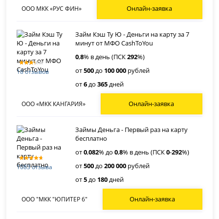
Онлайн-заявка
ООО МКК «РУС ФИН»
Займ Кэш Ту Ю - Деньги на карту за 7
минут от МФО CashToYou
0
,
8
% в день (ПСК
292
%)
от
500
до
100 000
рублей
18 отзывов
от
6
до
365
дней
Онлайн-заявка
ООО «МКК КАНГАРИЯ»
Займы Деньга - Первый раз на карту
бесплатно
от
0
,
082
% до
0
,
8
% в день (ПСК
0
-
292
%)
от
500
до
200 000
рублей
1083 отзыва
от
5
до
180
дней
Онлайн-заявка
ООО "МКК "ЮПИТЕР 6"