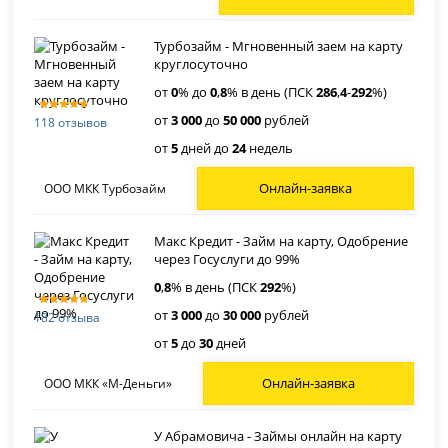
Турбозайм - Мгновенный заем на карту
круглосуточно
от
0
% до
0
,
8
% в день (ПСК
286
,
4
-
292
%)
от
3 000
до
50 000
рублей
118 отзывов
от
5
дней до
24
недель
Онлайн-заявка
ООО МКК Турбозайм
Макс Кредит - Займ на карту, Одобрение
через Госуслуги до 99%
0
,
8
% в день (ПСК
292
%)
от
3 000
до
30 000
рублей
182 отзыва
от
5
до
30
дней
Онлайн-заявка
ООО МКК «М-Деньги»
У Абрамовича - Займы онлайн на карту