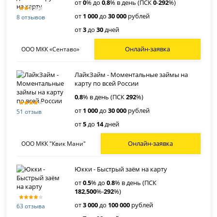
от
0
% до
0
,
8
% в день (ПСК
0
-
292
%)
от
1 000
до
30 000
рублей
8 отзывов
от
3
до
30
дней
Онлайн-заявка
ООО МКК «Сентаво»
ЛайкЗайм - Моментальные займы на
карту по всей России
0
,
8
% в день (ПСК
292
%)
от
1 000
до
30 000
рублей
51 отзыв
от
5
до
14
дней
Онлайн-заявка
ООО МКК "Квик Мани"
Юкки - Быстрый заём на карту
от
0
.
5
% до
0
.
8
% в день (ПСК
182
,
500
%-
292
%)
от
3 000
до
100 000
рублей
63 отзыва