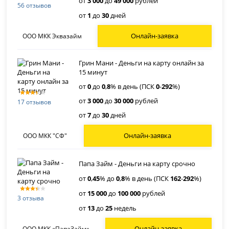
от
3 000
до
49 000
рублей
56 отзывов
от
1
до
30
дней
Онлайн-заявка
ООО МКК Эквазайм
Грин Мани - Деньги на карту онлайн за
15 минут
от
0
до
0
,
8
% в день (ПСК
0
-
292
%)
от
3 000
до
30 000
рублей
17 отзывов
от
7
до
30
дней
Онлайн-заявка
ООО МКК "СФ"
Папа Займ - Деньги на карту срочно
от
0
,
45
% до
0
,
8
% в день (ПСК
162
-
292
%)
от
15 000
до
100 000
рублей
3 отзыва
от
13
до
25
недель
Онлайн-заявка
ООО МКК «ПапаЗайм»