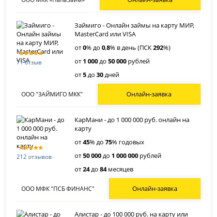
Займиго - Онлайн займы на карту МИР,
MasterCard или VISA
от
0
% до
0
,
8
% в день (ПСК
292
%)
от
1 000
до
50 000
рублей
71 отзыв
от
5
до
30
дней
Онлайн-заявка
ООО "ЗАЙМИГО МКК"
КарМани - до 1 000 000 руб. онлайн на
карту
от
45
% до
75
% годовых
от
50 000
до
1 000 000
рублей
212 отзывов
от
24
до
84
месяцев
Онлайн-заявка
ООО МФК "ПСБ ФИНАНС"
Алистар - до 100 000 руб. на карту или