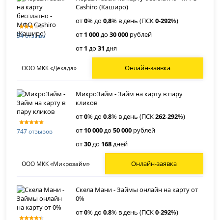
Cashiro (Каширо)
от
0
% до
0
,
8
% в день (ПСК
0
-
292
%)
от
1 000
до
30 000
рублей
34 отзыва
от
1
до
31
дня
Онлайн-заявка
ООО МКК «Декада»
МикроЗайм - Займ на карту в пару
кликов
от
0
% до
0
,
8
% в день (ПСК
262
-
292
%)
от
10 000
до
50 000
рублей
747 отзывов
от
30
до
168
дней
Онлайн-заявка
ООО МКК «Микрозайм»
Скела Мани - Займы онлайн на карту от
0%
от
0
% до
0
,
8
% в день (ПСК
0
-
292
%)