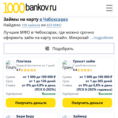
Займы на карту
в Чебоксарах
Найдено
из
109 займов
833 МФО
Лучшие МФО в Чебоксарах, где можно срочно
оформить займ на карту онлайн. Микрозаймы Чебоксар
...подробнее
доступны даже при плохой кредитной истории. многие
из них предлагают первый займ под 0%. Список МФО на
Подобрать
этой странице поможет быстро получить необходимую
сумму на вашу банковскую карту.
Платиза
Гранат займ
Первый бесплатно на 7 дней
7 дней бесплатно
4.7
4.4
от 1 000 до 100 000 ₽
от 1 000 до 100 000 ₽
Сумма
Сумма
от 1 до 126 дней
от 1 до 365 дней
Срок
Срок
от 0% до 0,8% в день
от 0% до 0,8% в день
Ставка
Ставка
(ПСК 0-292%)
(ПСК 0-292% годовых)
Высокое
Высокое
Одобрение
Одобрение
Получить деньги
Получить деньги
Бери Беру
Займер