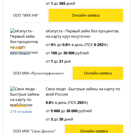
от
1
до
365
дней
Онлайн-заявка
ООО "МКК НФ"
еКапуста - Первый займ без процентов,
на карту круглосуточно
от
0
% до
0
,
8
% в день (ПСК
0
-
292
%)
от
100
до
30 000
рублей
80 отзывов
от
7
до
21
дня
Онлайн-заявка
ООО МКК «Русинтерфинанс»
Свои люди - Быстрые займы на карту по
всей России
0
,
8
% в день (ПСК
292
%)
от
5 000
до
30 000
рублей
219 отзывов
от
3
до
30
дней
Онлайн-заявка
ООО МКК "Свои Деньги"