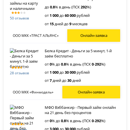
до
0
,
8
% в день (ПСК
292
%)
от
1 000
до
60 000
рублей
50 отзывов
от
15
дней до
9
месяцев
Онлайн-заявка
ООО МКК «ТРАСТ АЛЬЯНС»
Белка Кредит - Деньги за 5 минут, 1-й
заём бесплатно
от
0
% до
0
,
8
% в день (ПСК
0
-
292
%)
от
1 000
до
30 000
рублей
28 отзывов
от
7
дней до
30
дней
Онлайн-заявка
ООО МКК «Финмодель»
МФО Вэббанкир - Первый займ онлайн
на 21 день без процентов
от
0
% до
0
,
8
% в день (ПСК
0
-
292
%)
от
3 000
до
30 000
рублей
34 отзыва