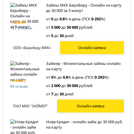
Займы МКК БериБеру - Онлайн на карту
до 30 000 за 5 минут
от
0
до
0
,
8
% в день (ПСК
0
-
292
%)
от
5 000
до
50 000
рублей
127 отзывов
от
5
до
30
дней
Онлайн-заявка
ООО «Бериберу МКК»
Займер - Моментальные займы онлайн
на карту
от
0
% до
0
,
8
% в день (ПСК
0
-
292
%)
от
2 000
до
30 000
рублей
84 отзыва
от
7
до
30
дней
Онлайн-заявка
ПАО МКК "ЗАЙМЕР"
Нова Кредит - онлайн займ до 30 000 руб.
на карту