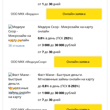
от
1
до
30
дней
Онлайн-заявка
ООО МКК «Вердон»
Медиум Скор - Микрозайм на карту
онлайн
0
,
8
% в день (ПСК
292
%)
от
3 000
до
30 000
рублей
38 отзывов
от
7
до
30
дней
Онлайн-заявка
ООО МКК «МедиумСкор»
Фаст Мани - Быстрые деньги.
Мгновенные займы онлайн на карту
до
0
,
8
% в день (ПСК
0
-
292
%)
от
1 000
до
30 000
рублей
19 отзывов
от
7
до
30
дней
Онлайн-заявка
ООО МКК «Фастмани.ру»