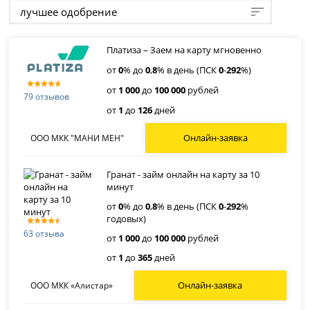
лучшее одобрение
Платиза – Заем на карту мгновенно
от
0
% до
0
,
8
% в день (ПСК
0
-
292
%)
от
1 000
до
100 000
рублей
79 отзывов
от
1
до
126
дней
Онлайн-заявка
ООО МКК "МАНИ МЕН"
Гранат - займ онлайн на карту за 10
минут
от
0
% до
0
,
8
% в день (ПСК
0
-
292
%
годовых)
63 отзыва
от
1 000
до
100 000
рублей
от
1
до
365
дней
Онлайн-заявка
ООО МКК «Алистар»