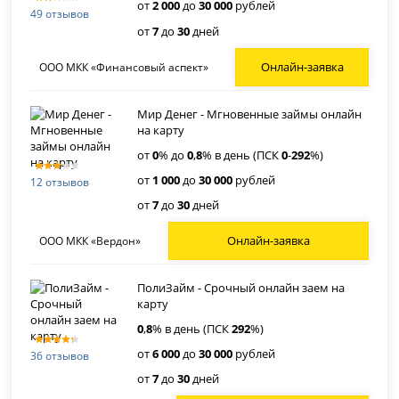
от
2 000
до
30 000
рублей
49 отзывов
от
7
до
30
дней
Онлайн-заявка
ООО МКК «Финансовый аспект»
Мир Денег - Мгновенные займы онлайн
на карту
от
0
% до
0
,
8
% в день (ПСК
0
-
292
%)
от
1 000
до
30 000
рублей
12 отзывов
от
7
до
30
дней
Онлайн-заявка
ООО МКК «Вердон»
ПолиЗайм - Срочный онлайн заем на
карту
0
,
8
% в день (ПСК
292
%)
от
6 000
до
30 000
рублей
36 отзывов
от
7
до
30
дней