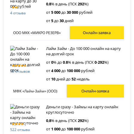
0
,
8
% в день (ПСК
292
%)
от
5 000
до
30 000
рублей
4 отзыва
от
5
до
30
дней
Онлайн-заявка
ООО МКК «МИКРО РЕЗЕРВ»
Лайм Займ - До 100 000 онлайн на карту
на долгий срок
от
0
% до
0
.
8
% в день (ПСК
0
-
292
%)
от
4 000
до
100 000
рублей
98 отзывов
от
10
дней до
52
недель
Онлайн-заявка
МФК «Лайм-Займ» (ООО)
Деньги сразу - Займы на карту онлайн
круглосуточно
0
,
8
% в день (ПСК
292
%)
от
1 000
до
100 000
рублей
522 отзыва