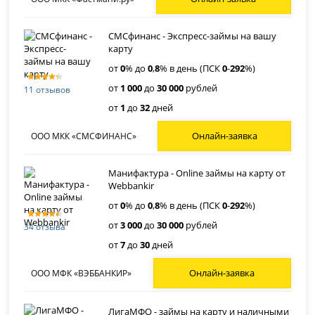
СМСфинанс - Экспресс-займы на вашу
карту
от
0
% до
0
,
8
% в день (ПСК
0
-
292
%)
от
1 000
до
30 000
рублей
11 отзывов
от
1
до
32
дней
Онлайн-заявка
ООО МКК «СМСФИНАНС»
Манифактура - Online займы на карту от
Webbankir
от
0
% до
0
,
8
% в день (ПСК
0
-
292
%)
от
3 000
до
30 000
рублей
34 отзыва
от
7
до
30
дней
Онлайн-заявка
ООО МФК «ВЭББАНКИР»
ЛигаМФО - займы на карту и наличными