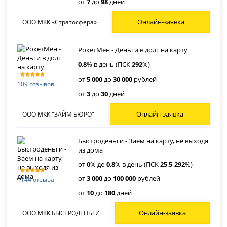
от
7
до
98
дней
Онлайн-заявка
ООО МКК «Стратосфера»
РокетМен - Деньги в долг на карту
0
,
8
% в день (ПСК
292
%)
от
5 000
до
30 000
рублей
109 отзывов
от
3
до
30
дней
Онлайн-заявка
ООО МКК "ЗАЙМ БЮРО"
Быстроденьги - Заем на карту, не выходя
из дома
от
0
% до
0
,
8
% в день (ПСК
25
.
5
-
292
%)
от
3 000
до
100 000
рублей
1144 отзыва
от
10
до
180
дней
Онлайн-заявка
ООО МКК БЫСТРОДЕНЬГИ