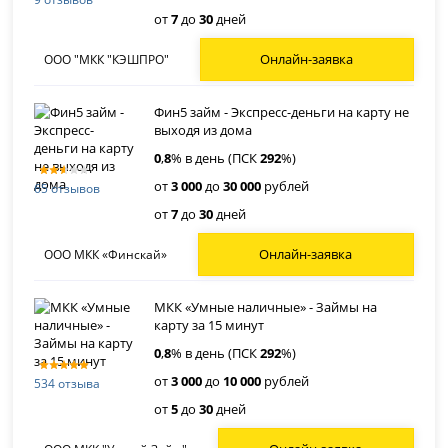
от
7
до
30
дней
Онлайн-заявка
ООО "МКК "КЭШПРО"
Фин5 займ - Экспресс-деньги на карту не
выходя из дома
0
,
8
% в день (ПСК
292
%)
от
3 000
до
30 000
рублей
65 отзывов
от
7
до
30
дней
Онлайн-заявка
ООО МКК «Финскай»
МКК «Умные наличные» - Займы на
карту за 15 минут
0
,
8
% в день (ПСК
292
%)
от
3 000
до
10 000
рублей
534 отзыва
от
5
до
30
дней