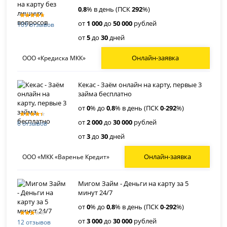
0
,
8
% в день (ПСК
292
%)
от
1 000
до
50 000
рублей
109 отзывов
от
5
до
30
дней
Онлайн-заявка
ООО «Кредиска МКК»
Кекас - Заём онлайн на карту, первые 3
займа бесплатно
от
0
% до
0
,
8
% в день (ПСК
0
-
292
%)
от
2 000
до
30 000
рублей
6 отзывов
от
3
до
30
дней
Онлайн-заявка
ООО «МКК «Варенье Кредит»
Мигом Займ - Деньги на карту за 5
минут 24/7
от
0
% до
0
,
8
% в день (ПСК
0
-
292
%)
от
3 000
до
30 000
рублей
12 отзывов