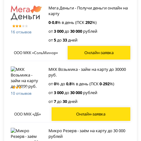
Мега Деньги - Получи деньги онлайн на
карту
0
-
0
,
8
% в день (ПСК
292
%)
от
3 000
до
30 000
рублей
16 отзывов
от
5
до
33
дней
Онлайн-заявка
ООО МКК «СольМинор»
МКК Возьмика - займ на карту до 30000
руб.
от
0
% до
0
,
8
% в день (ПСК
0
-
292
%)
от
3 000
до
30 000
рублей
10 отзывов
от
7
до
30
дней
Онлайн-заявка
ООО МКК «ДБ»
Микро Резерв - заём на карту до 30 000
рублей