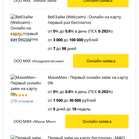
Онлайн-заявка
ООО МКК "Умный Займ"
ВебЗайм (Webzaim) - Онлайн на карту,
первый раз бесплатно
от
0
% до
0
,
8
% в день (ПСК
0
-
292
%)
от
3 000
до
100 000
рублей
143 отзыва
от
7
до
98
дней
Онлайн-заявка
ООО МКК «Академическая»
МаниМен - Первый онлайн заём на карту
0%
от
0
% до
0
,
8
% в день (ПСК
0
-
292
%)
от
1 500
до
30 000
рублей
278 отзывов
от
5
дней до
18
недель
Онлайн-заявка
ООО МФК «Мани Мен»
Первый заём на карту бесплатно - МФО