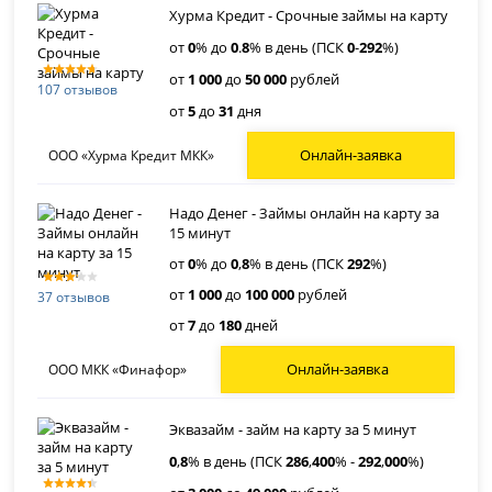
Хурма Кредит - Срочные займы на карту
от
0
% до
0
.
8
% в день (ПСК
0
-
292
%)
от
1 000
до
50 000
рублей
107 отзывов
от
5
до
31
дня
Онлайн-заявка
ООО «Хурма Кредит МКК»
Надо Денег - Займы онлайн на карту за
15 минут
от
0
% до
0
,
8
% в день (ПСК
292
%)
от
1 000
до
100 000
рублей
37 отзывов
от
7
до
180
дней
Онлайн-заявка
ООО МКК «Финафор»
Эквазайм - займ на карту за 5 минут
0
,
8
% в день (ПСК
286
,
400
% -
292
,
000
%)