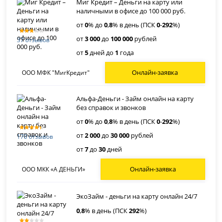
Миг Кредит – Деньги на карту или
наличными в офисе до 100 000 руб.
от
0
% до
0
,
8
% в день (ПСК
0
-
292
%)
от
3 000
до
100 000
рублей
37 отзывов
от
5
дней до
1
года
Онлайн-заявка
ООО МФК "МигКредит"
Альфа-Деньги - Займ онлайн на карту
без справок и звонков
от
0
% до
0
,
8
% в день (ПСК
0
-
292
%)
от
2 000
до
30 000
рублей
170 отзывов
от
7
до
30
дней
Онлайн-заявка
ООО МКК «А ДЕНЬГИ»
ЭкоЗайм - деньги на карту онлайн 24/7
0
,
8
% в день (ПСК
292
%)