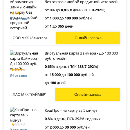
без отказа с любой кредитной историей
от
0
% до
0
,
8
% в день (ПСК
0
-
292
%)
от
1 000
до
100 000
рублей
63 отзыва
от
1
до
365
дней
Онлайн-заявка
ООО МКК «Алистар»
Виртуальная карта Займера - До 100 000
руб. онлайн
0
,
65
% в день (ПСК
138
,
7
-
292
%)
от
15 000
до
100 000
рублей
84 отзыва
до
180
дней
Онлайн-заявка
ПАО МКК "ЗАЙМЕР"
КэшПро - на карту за 5 минут
0
,
8
% в день, ПСК
292
% годовых
от
2 000
до
30 000
рублей
9 отзывов