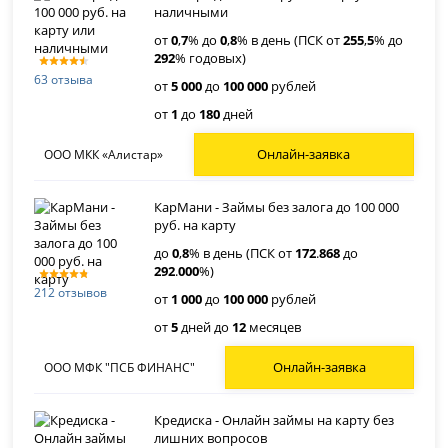
наличными
от
0
,
7
% до
0
,
8
% в день (ПСК от
255
,
5
% до
292
% годовых)
63 отзыва
от
5 000
до
100 000
рублей
от
1
до
180
дней
Онлайн-заявка
ООО МКК «Алистар»
КарМани - Займы без залога до 100 000
руб. на карту
до
0
,
8
% в день (ПСК от
172
.
868
до
292
.
000
%)
212 отзывов
от
1 000
до
100 000
рублей
от
5
дней до
12
месяцев
Онлайн-заявка
ООО МФК "ПСБ ФИНАНС"
Кредиска - Онлайн займы на карту без
лишних вопросов