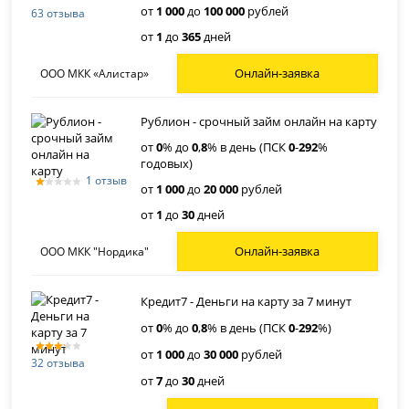
от
1 000
до
100 000
рублей
63 отзыва
от
1
до
365
дней
Онлайн-заявка
ООО МКК «Алистар»
Рублион - срочный займ онлайн на карту
от
0
% до
0
,
8
% в день (ПСК
0
-
292
%
годовых)
1 отзыв
от
1 000
до
20 000
рублей
от
1
до
30
дней
Онлайн-заявка
ООО МКК "Нордика"
Кредит7 - Деньги на карту за 7 минут
от
0
% до
0
,
8
% в день (ПСК
0
-
292
%)
от
1 000
до
30 000
рублей
32 отзыва
от
7
до
30
дней