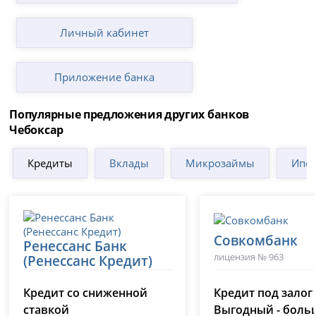
Личный кабинет
Приложение банка
Популярные предложения других банков
Чебоксар
Кредиты
Вклады
Микрозаймы
Ипот
Совкомбанк
Ренессанс Банк
лицензия № 963
(Ренессанс Кредит)
лицензия № 3354
Кредит со сниженной
Кредит под залог
ставкой
Выгодный - боль