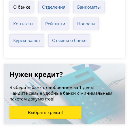
О банке
Отделения
Банкоматы
Контакты
Рейтинги
Новости
Курсы валют
Отзывы о банке
Нужен кредит?
Выберите банк с одобрением за 1 день!
Найдите самые удобные банки с минимальным
пакетом документов!
Выбрать кредит!