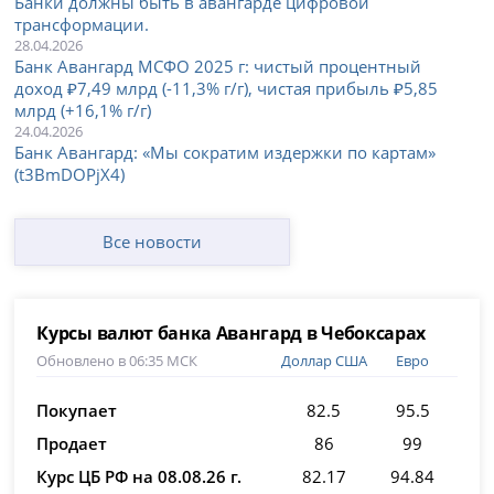
Банки должны быть в авангарде цифровой
трансформации.
28.04.2026
Банк Авангард МСФО 2025 г: чистый процентный
доход ₽7,49 млрд (-11,3% г/г), чистая прибыль ₽5,85
млрд (+16,1% г/г)
24.04.2026
Банк Авангард: «Мы сократим издержки по картам»
(t3BmDOPjX4)
Все новости
Курсы валют банка Авангард в Чебоксарах
Обновлено в 06:35 МСК
Доллар США
Евро
Покупает
82.5
95.5
Продает
86
99
Курс ЦБ РФ на 08.08.26 г.
82.17
94.84