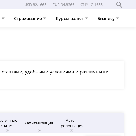
USD 82.1665
EUR 94.8366
CNY 12.1655
и
Страхование
Курсы валют
Бизнесу
ми ставками, удобными условиями и различными
астичные
Авто-
Капитализация
снятия
пролонгация