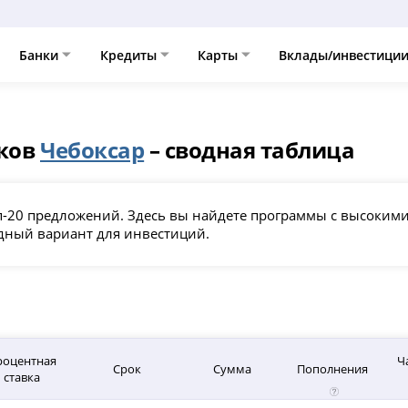
Банки
Кредиты
Карты
Вклады/инвестици
нков
Чебоксар
– сводная таблица
оп-20 предложений. Здесь вы найдете программы с высоки
дный вариант для инвестиций.
роцентная
Ч
Срок
Сумма
Пополнения
ставка