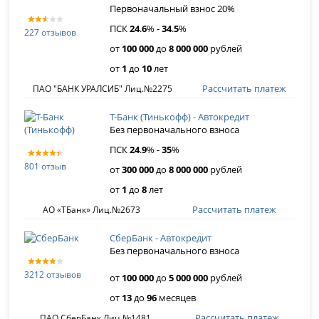
Первоначальный взнос 20%
ПСК
24
.
6
% -
34
.
5
%
227 отзывов
от
100 000
до
8 000 000
рублей
от
1
до
10
лет
Рассчитать платеж
ПАО "БАНК УРАЛСИБ" Лиц.№2275
Т-Банк (Тинькофф) - Автокредит
Без первоначального взноса
ПСК
24
.
9
% -
35
%
801 отзыв
от
300 000
до
8 000 000
рублей
от
1
до
8
лет
Рассчитать платеж
АО «ТБанк» Лиц.№2673
СберБанк - Автокредит
Без первоначального взноса
3212 отзывов
от
100 000
до
5 000 000
рублей
от
13
до
96
месяцев
Рассчитать платеж
ПАО СберБанк Лиц.№1481