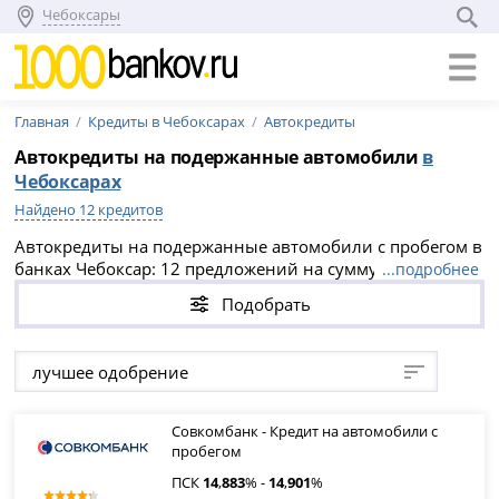
Чебоксары
Главная
Кредиты в Чебоксарах
Автокредиты
Автокредиты на подержанные автомобили
в
Чебоксарах
Найдено 12 кредитов
Автокредиты на подержанные автомобили с пробегом в
банках Чебоксар: 12 предложений на сумму от 50 000 до
...подробнее
15 000 000 рублей. Срок кредитования — до 5 лет, ПСК
Подобрать
— от 14.883% до 51.99% годовых. Кредит на б/у
автомобиль можно оформить как с первоначальным
взносом, так и без него.
лучшее одобрение
Совкомбанк - Кредит на автомобили с
пробегом
ПСК
14
,
883
% -
14
,
901
%