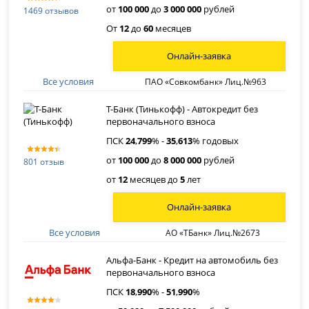
от
100 000
до
3 000 000
рублей
1469 отзывов
От
12
до
60
месяцев
Онлайн-заявка
Все условия
ПАО «Совкомбанк» Лиц.№963
Т-Банк (Тинькофф) - Автокредит без
первоначального взноса
ПСК
24
,
799
% -
35
,
613
% годовых
от
100 000
до
8 000 000
рублей
801 отзыв
от
12
месяцев до
5
лет
Онлайн-заявка
Все условия
АО «ТБанк» Лиц.№2673
Альфа-Банк - Кредит на автомобиль без
первоначального взноса
ПСК
18
,
990
% -
51
,
990
%