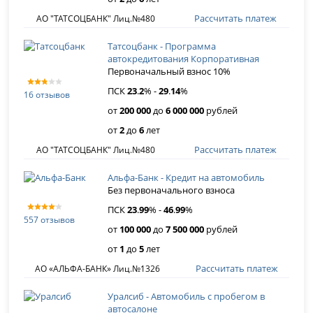
Рассчитать платеж
АО "ТАТСОЦБАНК" Лиц.№480
Татсоцбанк - Программа
автокредитования Корпоративная
Первоначальный взнос 10%
ПСК
23
.
2
% -
29
.
14
%
16 отзывов
от
200 000
до
6 000 000
рублей
от
2
до
6
лет
Рассчитать платеж
АО "ТАТСОЦБАНК" Лиц.№480
Альфа-Банк - Кредит на автомобиль
Без первоначального взноса
ПСК
23
.
99
% -
46
.
99
%
557 отзывов
от
100 000
до
7 500 000
рублей
от
1
до
5
лет
Рассчитать платеж
АО «АЛЬФА-БАНК» Лиц.№1326
Уралсиб - Автомобиль с пробегом в
автосалоне