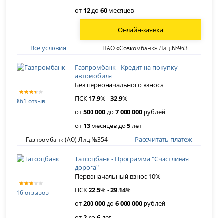
от
12
до
60
месяцев
Онлайн-заявка
Все условия
ПАО «Совкомбанк» Лиц.№963
Газпромбанк - Кредит на покупку
автомобиля
Без первоначального взноса
ПСК
17
.
9
% -
32
.
9
%
861 отзыв
от
500 000
до
7 000 000
рублей
от
13
месяцев до
5
лет
Рассчитать платеж
Газпромбанк (АО) Лиц.№354
Татсоцбанк - Программа "Счастливая
дорога"
Первоначальный взнос 10%
ПСК
22
.
5
% -
29
.
14
%
16 отзывов
от
200 000
до
6 000 000
рублей
от
2
до
6
лет