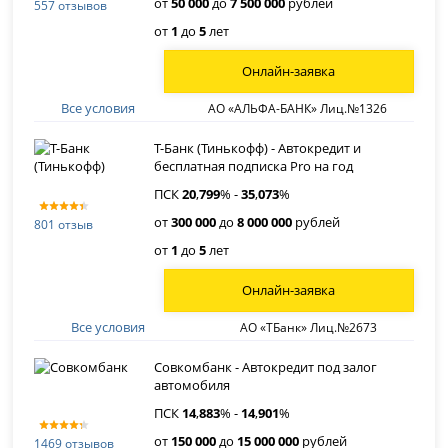
от
50 000
до
7 500 000
рублей
557 отзывов
от
1
до
5
лет
Онлайн-заявка
Все условия
АО «АЛЬФА-БАНК» Лиц.№1326
Т-Банк (Тинькофф) - Автокредит и
бесплатная подписка Pro на год
ПСК
20
,
799
% -
35
,
073
%
от
300 000
до
8 000 000
рублей
801 отзыв
от
1
до
5
лет
Онлайн-заявка
Все условия
АО «ТБанк» Лиц.№2673
Совкомбанк - Автокредит под залог
автомобиля
ПСК
14
,
883
% -
14
,
901
%
от
150 000
до
15 000 000
рублей
1469 отзывов